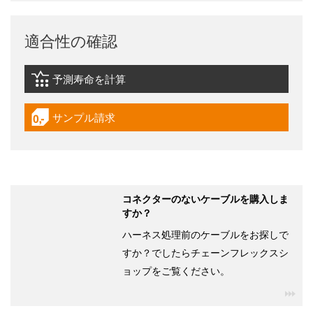
適合性の確認
予測寿命を計算
igus-icon-lebensdauerrechner
サンプル請求
igus-icon-gratismuster
コネクターのないケーブルを購入しま
すか？
ハーネス処理前のケーブルをお探しで
すか？でしたらチェーンフレックスシ
ョップをご覧ください。
igu