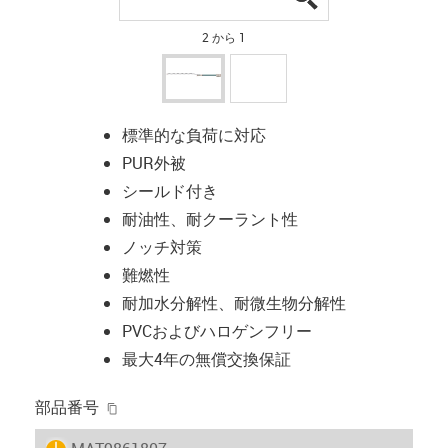
2 から 1
標準的な負荷に対応
PUR外被
シールド付き
耐油性、耐クーラント性
ノッチ対策
難燃性
耐加水分解性、耐微生物分解性
PVCおよびハロゲンフリー
最大4年の無償交換保証
igus-icon-copy-clipboard
部品番号
igus-icon-lieferzeit