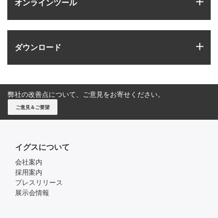
igus
オンラインツール
igus
ダウンロード
弊社の改善点について、ご意見をお寄せください。
ご意見＆ご要望
イグスについて
会社案内
採用案内
プレスリリース
展示会情報