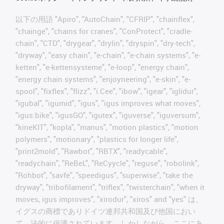
以下の用語 "Apiro", "AutoChain", "CFRIP", "chainflex",
"chainge", "chains for cranes", "ConProtect", "cradle-
chain", "CTD", "drygear", "drylin", "dryspin", "dry-tech",
"dryway", "easy chain", "e-chain", "e-chain systems", "e-
ketten", "e-kettensysteme", "e-loop", "energy chain",
"energy chain systems", "enjoyneering", "e-skin", "e-
spool", "fixflex", "flizz", "i.Cee", "ibow", "igear", "iglidur",
"igubal", "igumid", "igus", "igus improves what moves",
"igus:bike", "igusGO", "igutex", "iguverse", "iguversum",
"kineKIT", "kopla", "manus", "motion plastics", "motion
polymers", "motionary", "plastics for longer life",
"print2mold", "Rawbot", "RBTX", "readycable",
"readychain", "ReBeL", "ReCyycle", "reguse", "robolink",
"Rohbot", "savfe", "speedigus", "superwise", "take the
dryway", "tribofilament", "triflex", "twisterchain", "when it
moves, igus improves", "xirodur", "xiros" and "yes" は、
イグスの商標でありドイツ連邦共和国及び他国におい
て、法的に保護されています。しかしながら、ここにあ