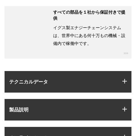
すべての部品を１社から保証付きで提
供
イグス製エナジーチェーンシステム
は、世界中にある何十万もの機械・設
備内で稼働中です。
igu
igus
テクニカルデータ
igus
製品説明