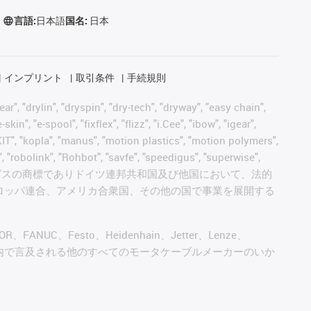
言語:
日本語
国名:
日本
インプリント
取引条件
手続規則
, "drylin", "dryspin", "dry-tech", "dryway", "easy chain",
", "e-spool", "fixflex", "flizz", "i.Cee", "ibow", "igear",
eKIT", "kopla", "manus", "motion plastics", "motion polymers",
, "robolink", "Rohbot", "savfe", "speedigus", "superwise",
 "xiros" and "yes" は、イグスの商標でありドイツ連邦共和国及び他国において、法的
ロッパ連合、アメリカ合衆国、その他の国で事業を展開する
AGOR、FANUC、Festo、Heidenhain、Jetter、Lenze、
びこのウェブサイト内で言及される他のすべてのモータケーブルメーカーのいか