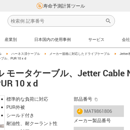
寿命予測計算ツール
産業別
日本国内の使用事例
サービス
会社
igus-icon-arrow-right
igus-icon-arrow-right
igus-icon
ル
ハーネス済ケーブル
メーカー規格に対応したドライブケーブル
Jett
ブル、PUR 10 x d
ータケーブル、Jetter Cable N
 10 x d
igus-icon-copy-
標準的な負荷に対応
部品番号
PUR外被
igus-icon-lieferzeit
MAT9861806
シールド付き
メーカー製品番号
耐油性、耐クーラント性