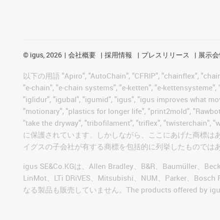
©
igus, 2026
会社概要
採用情報
プレスリリース
展示会
以下の用語 "Apiro", "AutoChain", "CFRIP", "chainflex", "chainge",
"e-chain", "e-chain systems", "e-ketten", "e-kettensysteme", "e
"iglidur", "igubal", "igumid", "igus", "igus improves what mo
"motionary", "plastics for longer life", "print2mold", "Rawbo
"take the dryway", "tribofilament", "triflex", "t
に保護されています。しかしながら、ここにあげた商標は
イグスの子会社が有する商標を包括的に列挙したものでは
igus SE&Co.KGは、Allen Bradley、B&R、Baumüller、Be
LinMot、LTi DRiVES、Mitsubishi、NUM、Par
なる製品も販売していません。The products offered by igus® a