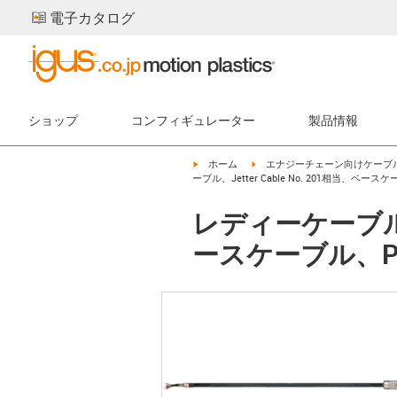
電子カタログ
ショップ
コンフィギュレーター
製品情報
igus-icon-arrow-right
igus-icon-arrow-right
ホーム
エナジーチェーン向けケーブ
ーブル、Jetter Cable No. 201相当、ベースケー
レディーケーブル モ
ースケーブル、PUR