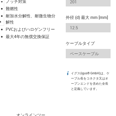
ノッチ対策
難燃性
耐加水分解性、耐微生物分
外径 (d) 最大 mm [mm]
igus-icon-lupe
解性
PVCおよびハロゲンフリー
最大4年の無償交換保証
ケーブルタイプ
イグス(igus® GmbH)は、ケ
igus-icon-info
ーブル長をコネクタ又はオ
ープンエンドを含めた全長
と定義しています。
オンラインツー