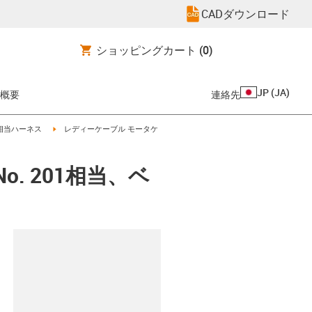
CADダウンロード
ショッピングカート
(0)
JP
(
JA
)
概要
連絡先
-arrow-right
igus-icon-arrow-right
er相当ハーネス
レディーケーブル モータケ
o. 201相当、ベ
clipboard