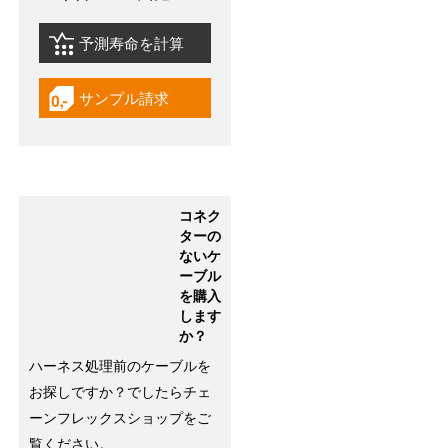
予測寿命を計算
igus-icon-lebensdauerrechner
サンプル請求
igus-icon-gratismuster
コネク
ターの
ないケ
ーブル
を購入
します
か？
ハーネス処理前のケーブルを
お探しですか？でしたらチェ
ーンフレックスショップをご
覧ください。