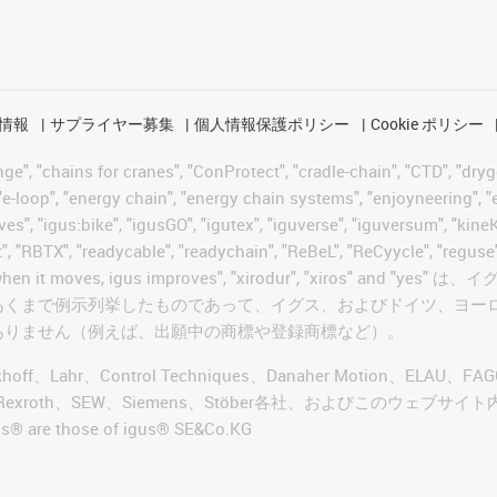
情報
サプライヤー募集
個人情報保護ポリシー
Cookie ポリシー
 "chains for cranes", "ConProtect", "cradle-chain", "CTD", "drygear"
-loop", "energy chain", "energy chain systems", "enjoyneering", "e-skin
ves", "igus:bike", "igusGO", "igutex", "iguverse", "iguversum", "kin
t", "RBTX", "readycable", "readychain", "ReBeL", "ReCyycle", "reguse"
wisterchain", "when it moves, igus improves", "xirodur",
あくまで例示列挙したものであって、イグス、およびドイツ、ヨー
ありません（例えば、出願中の商標や登録商標など）。
ckhoff、Lahr、Control Techniques、Danaher Motion、ELAU、F
ker、Bosch Rexroth、SEW、Siemens、Stöber各社、およ
re those of igus® SE&Co.KG