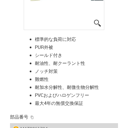
igus-icon-lup
標準的な負荷に対応
PUR外被
シールド付き
耐油性、耐クーラント性
ノッチ対策
難燃性
耐加水分解性、耐微生物分解性
PVCおよびハロゲンフリー
最大4年の無償交換保証
igus-icon-copy-clipboard
部品番号