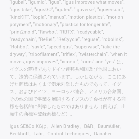
"igubal", "igumid", "igus", "igus improves what moves",
"igus:bike", "igusGO", "igutex", "iguverse", "iguversum",
"kineKIT", "kopla", "manus", "motion plastics", "motion
polymers", "motionary", "plastics for longer life",
"print2mold", "Rawbot", "RBTX", "readycable",
"readychain", "ReBeL", "ReCyycle", "reguse", "robolink",
"Rohbot", "savfe", "speedigus", "superwise", "take the
dryway", "tribofilament", "triflex", "twisterchain", "when it
moves, igus improves", "xirodur", "xiros" and "yes" は、
イグスの商標でありドイツ連邦共和国及び他国におい
て、法的に保護されています。しかしながら、ここにあ
げた商標はあくまで例示列挙したものであって、イグ
ス、およびドイツ、ヨーロッパ連合、アメリカ合衆国、
その他の国で事業を展開するイグスの子会社が有する商
標を包括的に列挙したものではありません（例えば、出
願中の商標や登録商標など）。
igus SE&Co.KGは、Allen Bradley、B&R、Baumüller、
Beckhoff、Lahr、Control Techniques、Danaher