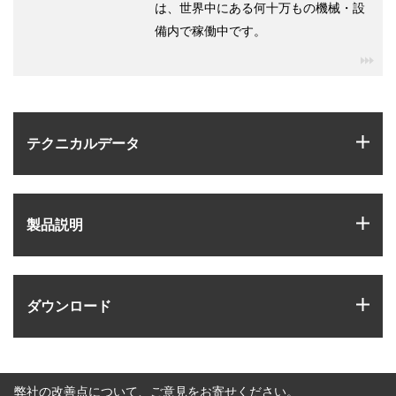
は、世界中にある何十万もの機械・設
備内で稼働中です。
igu
igus
テクニカルデータ
igus
製品説明
igus
ダウンロード
弊社の改善点について、ご意見をお寄せください。