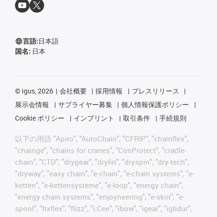
言語:
日本語
国名:
日本
©
igus, 2026
会社概要
採用情報
プレスリリース
展示会情報
サプライヤー募集
個人情報保護ポリシー
Cookie ポリシー
インプリント
取引条件
手続規則
以下の用語 "Apiro", "AutoChain", "CFRIP", "chainflex",
"chainge", "chains for cranes", "ConProtect", "cradle-
chain", "CTD", "drygear", "drylin", "dryspin", "dry-tech",
"dryway", "easy chain", "e-chain", "e-chain systems", "e-
ketten", "e-kettensysteme", "e-loop", "energy chain",
"energy chain systems", "enjoyneering", "e-skin", "e-
spool", "fixflex", "flizz", "i.Cee", "ibow", "igear", "iglidur",