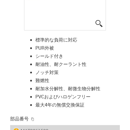
igus-icon-lup
標準的な負荷に対応
PUR外被
シールド付き
耐油性、耐クーラント性
ノッチ対策
難燃性
耐加水分解性、耐微生物分解性
PVCおよびハロゲンフリー
最大4年の無償交換保証
igus-icon-copy-clipboard
部品番号