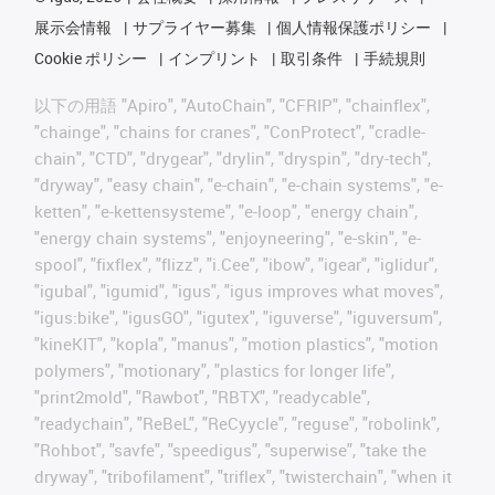
展示会情報
サプライヤー募集
個人情報保護ポリシー
Cookie ポリシー
インプリント
取引条件
手続規則
以下の用語 "Apiro", "AutoChain", "CFRIP", "chainflex",
"chainge", "chains for cranes", "ConProtect", "cradle-
chain", "CTD", "drygear", "drylin", "dryspin", "dry-tech",
"dryway", "easy chain", "e-chain", "e-chain systems", "e-
ketten", "e-kettensysteme", "e-loop", "energy chain",
"energy chain systems", "enjoyneering", "e-skin", "e-
spool", "fixflex", "flizz", "i.Cee", "ibow", "igear", "iglidur",
"igubal", "igumid", "igus", "igus improves what moves",
"igus:bike", "igusGO", "igutex", "iguverse", "iguversum",
"kineKIT", "kopla", "manus", "motion plastics", "motion
polymers", "motionary", "plastics for longer life",
"print2mold", "Rawbot", "RBTX", "readycable",
"readychain", "ReBeL", "ReCyycle", "reguse", "robolink",
"Rohbot", "savfe", "speedigus", "superwise", "take the
dryway", "tribofilament", "triflex", "twisterchain", "when it