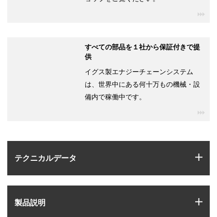
igu
すべての部品を１社から保証付きで提
供
イグス製エナジーチェーンシステム
は、世界中にある何十万もの機械・設
備内で稼働中です。
igu
igus
テクニカルデータ
igus
製品説明