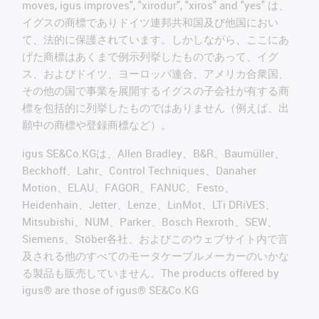
moves, igus improves", "xirodur", "xiros" and "yes" は、
イグスの商標でありドイツ連邦共和国及び他国におい
て、法的に保護されています。しかしながら、ここにあ
げた商標はあくまで例示列挙したものであって、イグ
ス、およびドイツ、ヨーロッパ連合、アメリカ合衆国、
その他の国で事業を展開するイグスの子会社が有する商
標を包括的に列挙したものではありません（例えば、出
願中の商標や登録商標など）。
igus SE&Co.KGは、Allen Bradley、B&R、Baumüller、
Beckhoff、Lahr、Control Techniques、Danaher
Motion、ELAU、FAGOR、FANUC、Festo、
Heidenhain、Jetter、Lenze、LinMot、LTi DRiVES、
Mitsubishi、NUM、Parker、Bosch Rexroth、SEW、
Siemens、Stöber各社、およびこのウェブサイト内で言
及される他のすべてのモータケーブルメーカーのいかな
る製品も販売していません。The products offered by
igus® are those of igus® SE&Co.KG