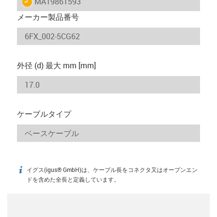
igus-icon-lieferzeit
MAT9861593
メーカー製品番号
外径 (d) 最大 mm [mm]
ケーブルタイプ
イグス(igus® GmbH)は、ケーブル長をコネクタ又はオープンエン
igus-icon-info
ドを含めた全長と定義しています。