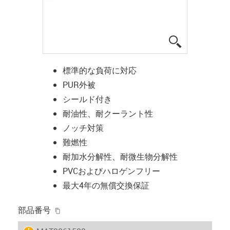
igus-icon-lup
標準的な負荷に対応
PUR外被
シールド付き
耐油性、耐クーラント性
ノッチ対策
難燃性
耐加水分解性、耐微生物分解性
PVCおよびハロゲンフリー
最大4年の無償交換保証
igus-icon-copy-clipboard
部品番号