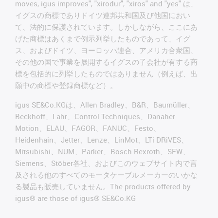
moves, igus improves", "xirodur", "xiros" and "yes" は、
イグスの商標でありドイツ連邦共和国及び他国におい
て、法的に保護されています。しかしながら、ここにあ
げた商標はあくまで例示列挙したものであって、イグ
ス、およびドイツ、ヨーロッパ連合、アメリカ合衆国、
その他の国で事業を展開するイグスの子会社が有する商
標を包括的に列挙したものではありません（例えば、出
願中の商標や登録商標など）。
igus SE&Co.KGは、Allen Bradley、B&R、Baumüller、
Beckhoff、Lahr、Control Techniques、Danaher
Motion、ELAU、FAGOR、FANUC、Festo、
Heidenhain、Jetter、Lenze、LinMot、LTi DRiVES、
Mitsubishi、NUM、Parker、Bosch Rexroth、SEW、
Siemens、Stöber各社、およびこのウェブサイト内で言
及される他のすべてのモータケーブルメーカーのいかな
る製品も販売していません。The products offered by
igus® are those of igus® SE&Co.KG