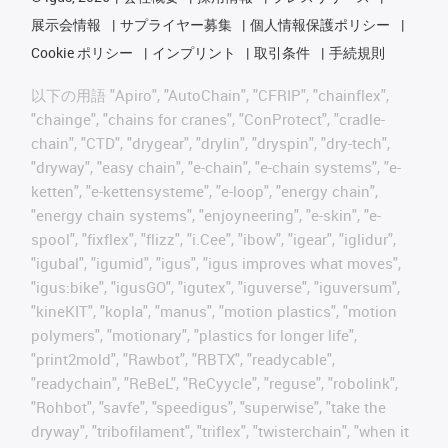
展示会情報
サプライヤー募集
個人情報保護ポリシー
Cookie ポリシー
インプリント
取引条件
手続規則
以下の用語 "Apiro", "AutoChain", "CFRIP", "chainflex",
"chainge", "chains for cranes", "ConProtect", "cradle-
chain", "CTD", "drygear", "drylin", "dryspin", "dry-tech",
"dryway", "easy chain", "e-chain", "e-chain systems", "e-
ketten", "e-kettensysteme", "e-loop", "energy chain",
"energy chain systems", "enjoyneering", "e-skin", "e-
spool", "fixflex", "flizz", "i.Cee", "ibow", "igear", "iglidur",
"igubal", "igumid", "igus", "igus improves what moves",
"igus:bike", "igusGO", "igutex", "iguverse", "iguversum",
"kineKIT", "kopla", "manus", "motion plastics", "motion
polymers", "motionary", "plastics for longer life",
"print2mold", "Rawbot", "RBTX", "readycable",
"readychain", "ReBeL", "ReCyycle", "reguse", "robolink",
"Rohbot", "savfe", "speedigus", "superwise", "take the
dryway", "tribofilament", "triflex", "twisterchain", "when it