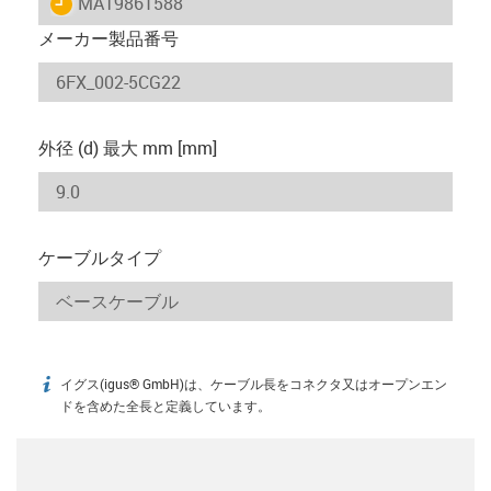
igus-icon-lieferzeit
MAT9861588
メーカー製品番号
外径 (d) 最大 mm [mm]
ケーブルタイプ
イグス(igus® GmbH)は、ケーブル長をコネクタ又はオープンエン
igus-icon-info
ドを含めた全長と定義しています。