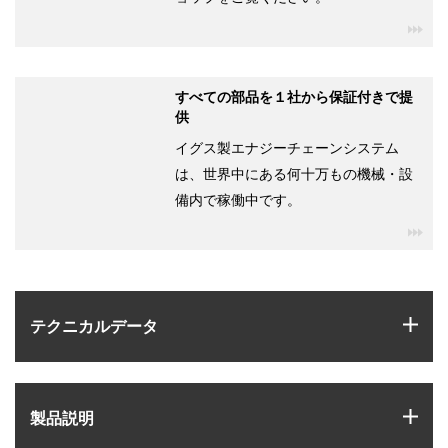
igu
すべての部品を１社から保証付きで提
供
イグス製エナジーチェーンシステム
は、世界中にある何十万もの機械・設
備内で稼働中です。
igu
igus
テクニカルデータ
igus
製品説明