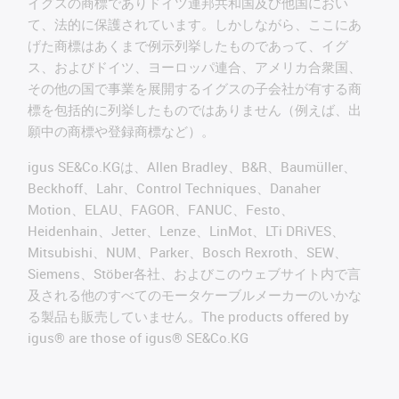
イグスの商標でありドイツ連邦共和国及び他国におい
て、法的に保護されています。しかしながら、ここにあ
げた商標はあくまで例示列挙したものであって、イグ
ス、およびドイツ、ヨーロッパ連合、アメリカ合衆国、
その他の国で事業を展開するイグスの子会社が有する商
標を包括的に列挙したものではありません（例えば、出
願中の商標や登録商標など）。
igus SE&Co.KGは、Allen Bradley、B&R、Baumüller、
Beckhoff、Lahr、Control Techniques、Danaher
Motion、ELAU、FAGOR、FANUC、Festo、
Heidenhain、Jetter、Lenze、LinMot、LTi DRiVES、
Mitsubishi、NUM、Parker、Bosch Rexroth、SEW、
Siemens、Stöber各社、およびこのウェブサイト内で言
及される他のすべてのモータケーブルメーカーのいかな
る製品も販売していません。The products offered by
igus® are those of igus® SE&Co.KG