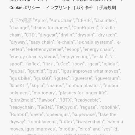
Cookie ポリシー
インプリント
取引条件
手続規則
以下の用語 "Apiro", "AutoChain", "CFRIP", "chainflex",
"chainge", "chains for cranes", "ConProtect", "cradle-
chain", "CTD", "drygear", "drylin", "dryspin", "dry-tech",
"dryway", "easy chain", "e-chain", "e-chain systems", "e-
ketten", "e-kettensysteme", "e-loop", "energy chain",
"energy chain systems", "enjoyneering", "e-skin", "e-
spool", "fixflex", "flizz", "i.Cee", "ibow", "igear", "iglidur",
"igubal", "igumid", "igus", "igus improves what moves",
"igus:bike", "igusGO", "igutex", "iguverse", "iguversum",
"kineKIT", "kopla", "manus", "motion plastics", "motion
polymers", "motionary", "plastics for longer life",
"print2mold", "Rawbot", "RBTX", "readycable",
"readychain", "ReBeL", "ReCyycle", "reguse", "robolink",
"Rohbot", "savfe", "speedigus", "superwise", "take the
dryway", "tribofilament", "triflex", "twisterchain", "when it
moves, igus improves", "xirodur", "xiros" and "yes" は、