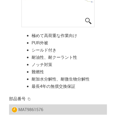
igus-icon-lup
極めて高荷重な作業向け
PUR外被
シールド付き
耐油性、耐クーラント性
ノッチ対策
難燃性
耐加水分解性、耐微生物分解性
最長4年の無償交換保証
igus-icon-copy-clipboard
部品番号
igus-icon-lieferzeit
MAT9861576