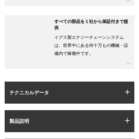
すべての部品を１社から保証付きで提
供
イグス製エナジーチェーンシステム
は、世界中にある何十万もの機械・設
備内で稼働中です。
igu
igus
テクニカルデータ
igus
製品説明