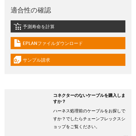
適合性の確認
予測寿命を計算
igus-icon-lebensdauerrechner
EPLANファイルダウンロード
igus-icon-download-plan
サンプル請求
igus-icon-gratismuster
コネクターのないケーブルを購入しま
すか？
ハーネス処理前のケーブルをお探しで
すか？でしたらチェーンフレックスシ
ョップをご覧ください。
igu