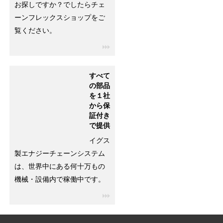
お探しですか？でしたらチェ
ーンフレックスショップをご
覧ください。
igus-icon-3arrow
すべて
の部品
を１社
から保
証付き
で提供
イグス
製エナジーチェーンシステム
は、世界中にある何十万もの
機械・設備内で稼働中です。
igus-icon-3arrow