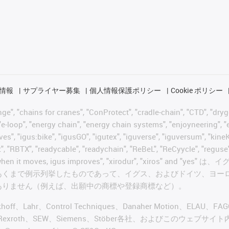
情報
サプライヤー募集
個人情報保護ポリシー
Cookie ポリシー
 "chains for cranes", "ConProtect", "cradle-chain", "CTD", "drygear"
-loop", "energy chain", "energy chain systems", "enjoyneering", "e-skin
ves", "igus:bike", "igusGO", "igutex", "iguverse", "iguversum", "kin
t", "RBTX", "readycable", "readychain", "ReBeL", "ReCyycle", "reguse"
wisterchain", "when it moves, igus improves", "xirodur",
あくまで例示列挙したものであって、イグス、およびドイツ、ヨー
ありません（例えば、出願中の商標や登録商標など）。
ckhoff、Lahr、Control Techniques、Danaher Motion、ELAU、F
ker、Bosch Rexroth、SEW、Siemens、Stöber各社、およ