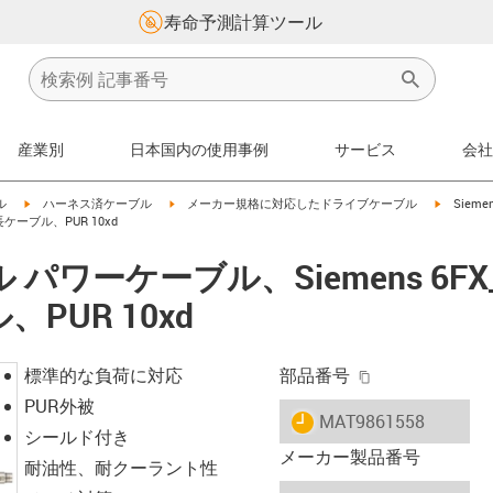
寿命予測計算ツール
産業別
日本国内の使用事例
サービス
会社
igus-icon-arrow-right
igus-icon-arrow-right
igus-icon
ル
ハーネス済ケーブル
メーカー規格に対応したドライブケーブル
Siem
長ケーブル、PUR 10xd
ワーケーブル、Siemens 6FX_0
PUR 10xd
igus-icon-copy-
標準的な負荷に対応
部品番号
PUR外被
igus-icon-lieferzeit
MAT9861558
シールド付き
メーカー製品番号
耐油性、耐クーラント性