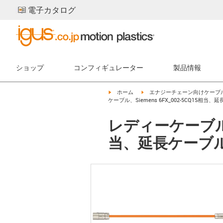
電子カタログ
ショップ
コンフィギュレーター
製品情報
igus-icon-arrow-right
igus-icon-arrow-right
ホーム
エナジーチェーン向けケーブ
ケーブル、Siemens 6FX_002-5CQ15相当、延
レディーケーブル パ
当、延長ケーブル、