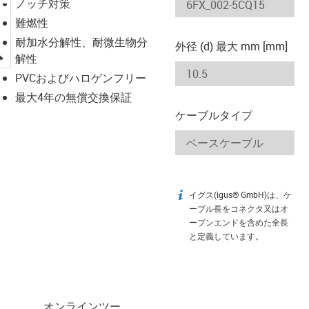
ノッチ対策
難燃性
耐加水分解性、耐微生物分
外径 (d) 最大 mm [mm]
igus-icon-lupe
解性
PVCおよびハロゲンフリー
最大4年の無償交換保証
ケーブルタイプ
イグス(igus® GmbH)は、ケ
igus-icon-info
ーブル長をコネクタ又はオ
ープンエンドを含めた全長
と定義しています。
オンラインツー