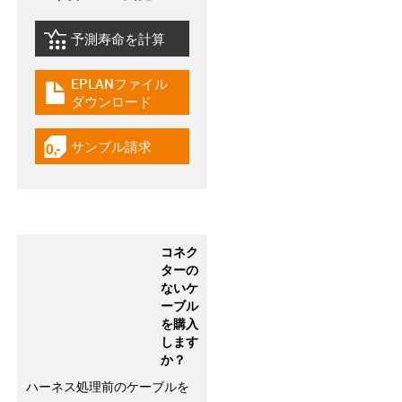
予測寿命を計算
igus-icon-lebensdauerrechner
EPLANファイル
igus-icon-download-plan
ダウンロード
サンプル請求
igus-icon-gratismuster
コネク
ターの
ないケ
ーブル
を購入
します
か？
ハーネス処理前のケーブルを