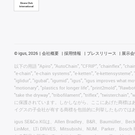
Diners Club
International
©
igus, 2026
会社概要
採用情報
プレスリリース
展示会
以下の用語 "Apiro", "AutoChain", "CFRIP", "chainflex", "chainge",
"e-chain", "e-chain systems", "e-ketten", "e-kettensysteme", "e
"iglidur", "igubal", "igumid", "igus", "igus improves what mo
"motionary", "plastics for longer life", "print2mold", "Rawbo
"take the dryway", "tribofilament", "triflex", "t
に保護されています。しかしながら、ここにあげた商標は
イグスの子会社が有する商標を包括的に列挙したものでは
igus SE&Co.KGは、Allen Bradley、B&R、Baumüller、Be
LinMot、LTi DRiVES、Mitsubishi、NUM、Par