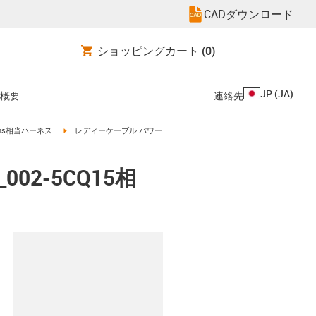
CADダウンロード
ショッピングカート
(0)
JP
(
JA
)
概要
連絡先
-arrow-right
igus-icon-arrow-right
ens相当ハーネス
レディーケーブル パワー
02-5CQ15相
clipboard