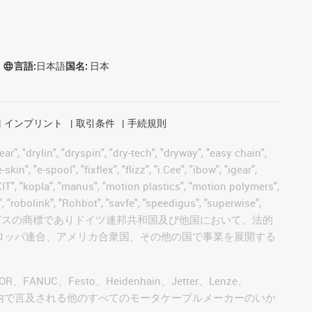
言語:
日本語
国名:
日本
インプリント
取引条件
手続規則
, "drylin", "dryspin", "dry-tech", "dryway", "easy chain",
", "e-spool", "fixflex", "flizz", "i.Cee", "ibow", "igear",
eKIT", "kopla", "manus", "motion plastics", "motion polymers",
, "robolink", "Rohbot", "savfe", "speedigus", "superwise",
 "xiros" and "yes" は、イグスの商標でありドイツ連邦共和国及び他国において、法的
ロッパ連合、アメリカ合衆国、その他の国で事業を展開する
AGOR、FANUC、Festo、Heidenhain、Jetter、Lenze、
びこのウェブサイト内で言及される他のすべてのモータケーブルメーカーのいか