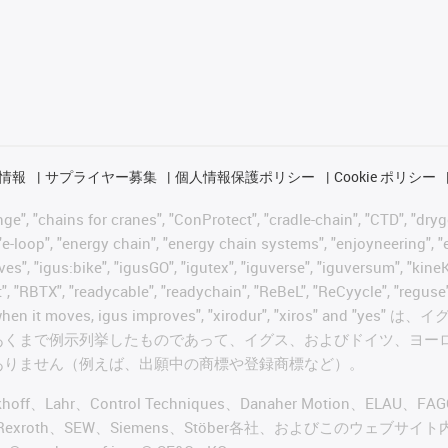
情報
サプライヤー募集
個人情報保護ポリシー
Cookie ポリシー
 "chains for cranes", "ConProtect", "cradle-chain", "CTD", "drygear"
-loop", "energy chain", "energy chain systems", "enjoyneering", "e-skin
ves", "igus:bike", "igusGO", "igutex", "iguverse", "iguversum", "kin
t", "RBTX", "readycable", "readychain", "ReBeL", "ReCyycle", "reguse"
wisterchain", "when it moves, igus improves", "xirodur",
あくまで例示列挙したものであって、イグス、およびドイツ、ヨー
ありません（例えば、出願中の商標や登録商標など）。
ckhoff、Lahr、Control Techniques、Danaher Motion、ELAU、F
ker、Bosch Rexroth、SEW、Siemens、Stöber各社、およ