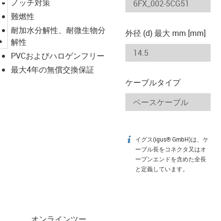
ノッチ対策
難燃性
耐加水分解性、耐微生物分
外径 (d) 最大 mm [mm]
igus-icon-lupe
解性
PVCおよびハロゲンフリー
最大4年の無償交換保証
ケーブルタイプ
イグス(igus® GmbH)は、ケ
igus-icon-info
ーブル長をコネクタ又はオ
ープンエンドを含めた全長
と定義しています。
オンラインツー