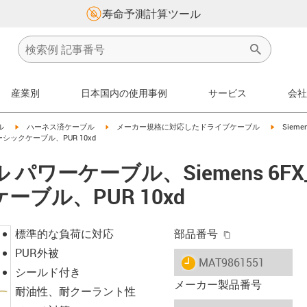
寿命予測計算ツール
産業別
日本国内の使用事例
サービス
会社
igus-icon-arrow-right
igus-icon-arrow-right
igus-icon
ル
ハーネス済ケーブル
メーカー規格に対応したドライブケーブル
Siem
ベーシックケーブル、PUR 10xd
ワーケーブル、Siemens 6FX_0
ブル、PUR 10xd
igus-icon-copy-
標準的な負荷に対応
部品番号
PUR外被
igus-icon-lieferzeit
MAT9861551
シールド付き
メーカー製品番号
耐油性、耐クーラント性