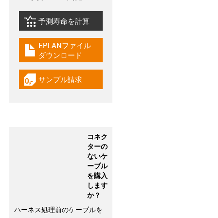
予測寿命を計算
igus-icon-lebensdauerrechner
EPLANファイル
igus-icon-download-plan
ダウンロード
サンプル請求
igus-icon-gratismuster
コネク
ターの
ないケ
ーブル
を購入
します
か？
ハーネス処理前のケーブルを