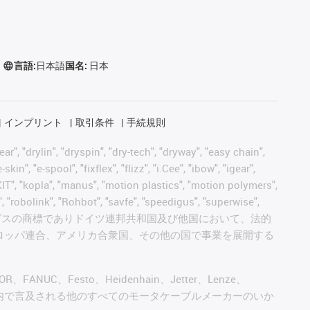
言語:
日本語
国名:
日本
インプリント
取引条件
手続規則
, "drylin", "dryspin", "dry-tech", "dryway", "easy chain",
", "e-spool", "fixflex", "flizz", "i.Cee", "ibow", "igear",
eKIT", "kopla", "manus", "motion plastics", "motion polymers",
, "robolink", "Rohbot", "savfe", "speedigus", "superwise",
 "xiros" and "yes" は、イグスの商標でありドイツ連邦共和国及び他国において、法的
ロッパ連合、アメリカ合衆国、その他の国で事業を展開する
AGOR、FANUC、Festo、Heidenhain、Jetter、Lenze、
びこのウェブサイト内で言及される他のすべてのモータケーブルメーカーのいか