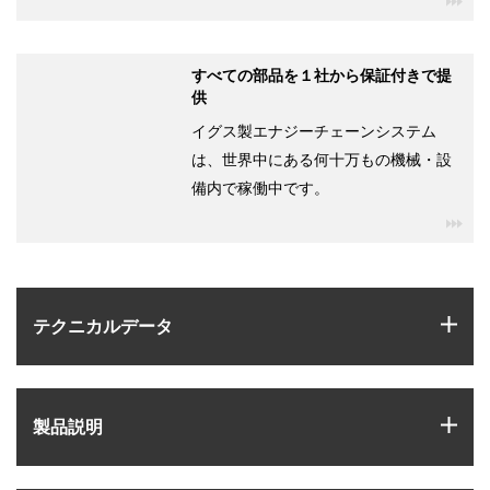
すべての部品を１社から保証付きで提
供
イグス製エナジーチェーンシステム
は、世界中にある何十万もの機械・設
備内で稼働中です。
igu
igus
テクニカルデータ
igus
製品説明