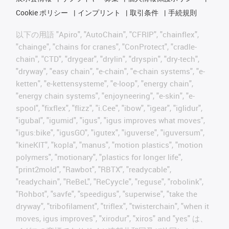
Cookie ポリシー
インプリント
取引条件
手続規則
以下の用語 "Apiro", "AutoChain", "CFRIP", "chainflex",
"chainge", "chains for cranes", "ConProtect", "cradle-
chain", "CTD", "drygear", "drylin", "dryspin", "dry-tech",
"dryway", "easy chain", "e-chain", "e-chain systems", "e-
ketten", "e-kettensysteme", "e-loop", "energy chain",
"energy chain systems", "enjoyneering", "e-skin", "e-
spool", "fixflex", "flizz", "i.Cee", "ibow", "igear", "iglidur",
"igubal", "igumid", "igus", "igus improves what moves",
"igus:bike", "igusGO", "igutex", "iguverse", "iguversum",
"kineKIT", "kopla", "manus", "motion plastics", "motion
polymers", "motionary", "plastics for longer life",
"print2mold", "Rawbot", "RBTX", "readycable",
"readychain", "ReBeL", "ReCyycle", "reguse", "robolink",
"Rohbot", "savfe", "speedigus", "superwise", "take the
dryway", "tribofilament", "triflex", "twisterchain", "when it
moves, igus improves", "xirodur", "xiros" and "yes" は、