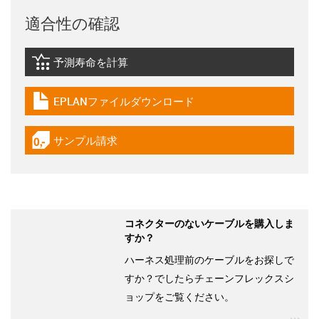
適合性の確認
予測寿命を計算
igus-icon-lebensdauerrechner
EPLANファイルダウンロード
igus-icon-download-plan
サンプル請求
igus-icon-gratismuster
コネクターのないケーブルを購入しま
すか？
ハーネス処理前のケーブルをお探しで
すか？でしたらチェーンフレックスシ
ョップをご覧ください。
igu