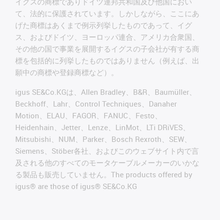
イグスの商標でありドイツ連邦共和国及び他国におい
て、法的に保護されています。しかしながら、ここにあ
げた商標はあくまで例示列挙したものであって、イグ
ス、およびドイツ、ヨーロッパ連合、アメリカ合衆国、
その他の国で事業を展開するイグスの子会社が有する商
標を包括的に列挙したものではありません（例えば、出
願中の商標や登録商標など）。
igus SE&Co.KGは、Allen Bradley、B&R、Baumüller、
Beckhoff、Lahr、Control Techniques、Danaher
Motion、ELAU、FAGOR、FANUC、Festo、
Heidenhain、Jetter、Lenze、LinMot、LTi DRiVES、
Mitsubishi、NUM、Parker、Bosch Rexroth、SEW、
Siemens、Stöber各社、およびこのウェブサイト内で言
及される他のすべてのモータケーブルメーカーのいかな
る製品も販売していません。The products offered by
igus® are those of igus® SE&Co.KG