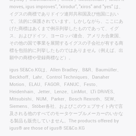
moves, igus improves", "xirodur", "xiros" and "yes" は、
イグスの商標でありドイツ連邦共和国及び他国におい
て、法的に保護されています。しかしながら、ここにあ
げた商標はあくまで例示列挙したものであって、イグ
ス、およびドイツ、ヨーロッパ連合、アメリカ合衆国、
その他の国で事業を展開するイグスの子会社が有する商
標を包括的に列挙したものではありません（例えば、出
願中の商標や登録商標など）。
igus SE&Co.KGは、Allen Bradley、B&R、Baumüller、
Beckhoff、Lahr、Control Techniques、Danaher
Motion、ELAU、FAGOR、FANUC、Festo、
Heidenhain、Jetter、Lenze、LinMot、LTi DRiVES、
Mitsubishi、NUM、Parker、Bosch Rexroth、SEW、
Siemens、Stöber各社、およびこのウェブサイト内で言
及される他のすべてのモータケーブルメーカーのいかな
る製品も販売していません。The products offered by
igus® are those of igus® SE&Co.KG