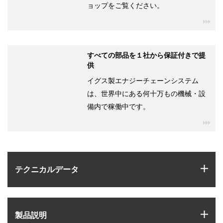
ョップをご覧ください。
igu
すべての部品を１社から保証付きで提
供
イグス製エナジーチェーンシステム
は、世界中にある何十万もの機械・設
備内で稼働中です。
igu
igus
テクニカルデータ
igus
製品説明