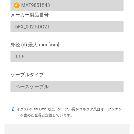
igus-icon-lieferzeit
MAT9851543
メーカー製品番号
外径 (d) 最大 mm [mm]
ケーブルタイプ
イグス(igus® GmbH)は、ケーブル長をコネクタ又はオープンエン
igus-icon-info
ドを含めた全長と定義しています。