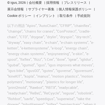
©
igus, 2026
会社概要
採用情報
プレスリリース
展示会情報
サプライヤー募集
個人情報保護ポリシー
Cookie ポリシー
インプリント
取引条件
手続規則
以下の用語 "Apiro", "AutoChain", "CFRIP", "chainflex",
"chainge", "chains for cranes", "ConProtect", "cradle-
chain", "CTD", "drygear", "drylin", "dryspin", "dry-tech",
"dryway", "easy chain", "e-chain", "e-chain systems", "e-
ketten", "e-kettensysteme", "e-loop", "energy chain",
"energy chain systems", "enjoyneering", "e-skin", "e-
spool", "fixflex", "flizz", "i.Cee", "ibow", "igear", "iglidur",
"igubal", "igumid", "igus", "igus improves what moves",
"igus:bike", "igusGO", "igutex", "iguverse", "iguversum",
"kineKIT", "kopla", "manus", "motion plastics", "motion
polymers", "motionary", "plastics for longer life",
"print2mold", "Rawbot", "RBTX", "readycable",
"readychain", "ReBeL", "ReCyycle", "reguse", "robolink",
"Rohbot", "savfe", "speedigus", "superwise", "take the
dryway", "tribofilament", "triflex", "twisterchain", "when it