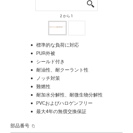
igus-icon-lupe
igus-icon-lupe
2 から 1
標準的な負荷に対応
PUR外被
シールド付き
耐油性、耐クーラント性
ノッチ対策
難燃性
耐加水分解性、耐微生物分解性
PVCおよびハロゲンフリー
最大4年の無償交換保証
igus-icon-copy-clipboard
部品番号