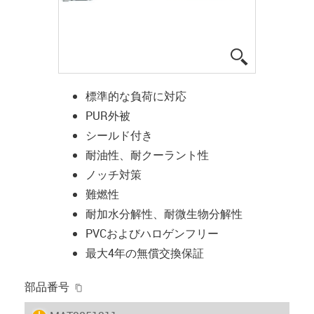
igus-icon-lup
標準的な負荷に対応
PUR外被
シールド付き
耐油性、耐クーラント性
ノッチ対策
難燃性
耐加水分解性、耐微生物分解性
PVCおよびハロゲンフリー
最大4年の無償交換保証
igus-icon-copy-clipboard
部品番号