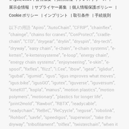
展示会情報
サプライヤー募集
個人情報保護ポリシー
Cookie ポリシー
インプリント
取引条件
手続規則
以下の用語 "Apiro", "AutoChain", "CFRIP", "chainflex",
"chainge", "chains for cranes", "ConProtect", "cradle-
chain", "CTD", "drygear", "drylin", "dryspin", "dry-tech",
"dryway", "easy chain", "e-chain", "e-chain systems", "e-
ketten", "e-kettensysteme", "e-loop", "energy chain",
"energy chain systems", "enjoyneering", "e-skin", "e-
spool", "fixflex", "flizz", "i.Cee", "ibow", "igear", "iglidur",
"igubal", "igumid", "igus", "igus improves what moves",
"igus:bike", "igusGO", "igutex", "iguverse", "iguversum",
"kineKIT", "kopla", "manus", "motion plastics", "motion
polymers", "motionary", "plastics for longer life",
"print2mold", "Rawbot", "RBTX", "readycable",
"readychain", "ReBeL", "ReCyycle", "reguse", "robolink",
"Rohbot", "savfe", "speedigus", "superwise", "take the
dryway", "tribofilament", "triflex", "twisterchain", "when it