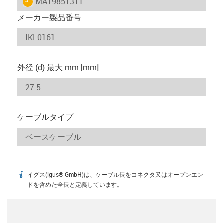
igus-icon-lieferzeit
MAT9851311
メーカー製品番号
外径 (d) 最大 mm [mm]
ケーブルタイプ
イグス(igus® GmbH)は、ケーブル長をコネクタ又はオープンエン
igus-icon-info
ドを含めた全長と定義しています。