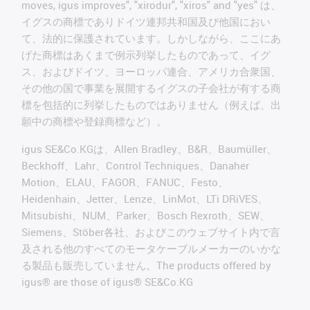
moves, igus improves", "xirodur", "xiros" and "yes" は、
イグスの商標でありドイツ連邦共和国及び他国におい
て、法的に保護されています。しかしながら、ここにあ
げた商標はあくまで例示列挙したものであって、イグ
ス、およびドイツ、ヨーロッパ連合、アメリカ合衆国、
その他の国で事業を展開するイグスの子会社が有する商
標を包括的に列挙したものではありません（例えば、出
願中の商標や登録商標など）。
igus SE&Co.KGは、Allen Bradley、B&R、Baumüller、
Beckhoff、Lahr、Control Techniques、Danaher
Motion、ELAU、FAGOR、FANUC、Festo、
Heidenhain、Jetter、Lenze、LinMot、LTi DRiVES、
Mitsubishi、NUM、Parker、Bosch Rexroth、SEW、
Siemens、Stöber各社、およびこのウェブサイト内で言
及される他のすべてのモータケーブルメーカーのいかな
る製品も販売していません。The products offered by
igus® are those of igus® SE&Co.KG