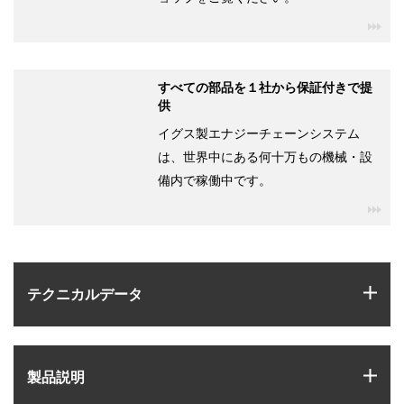
igu
すべての部品を１社から保証付きで提
供
イグス製エナジーチェーンシステム
は、世界中にある何十万もの機械・設
備内で稼働中です。
igu
igus
テクニカルデータ
igus
製品説明