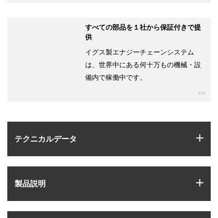
すべての部品を１社から保証付きで提
供
イグス製エナジーチェーンシステム
は、世界中にある何十万もの機械・設
備内で稼働中です。
igu
igus
テクニカルデータ
igus
製品説明