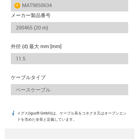
igus-icon-lieferzeit
MAT9850634
メーカー製品番号
外径 (d) 最大 mm [mm]
ケーブルタイプ
イグス(igus® GmbH)は、ケーブル長をコネクタ又はオープンエン
igus-icon-info
ドを含めた全長と定義しています。