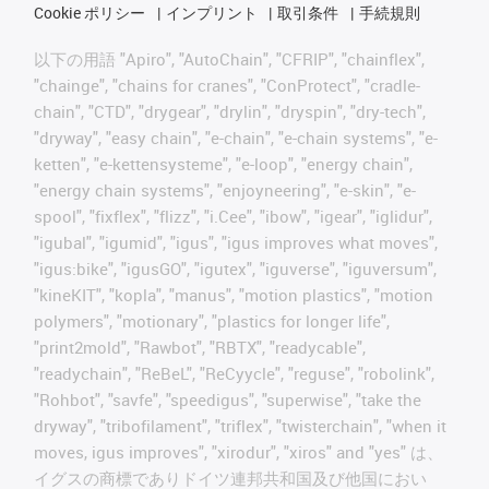
Cookie ポリシー
インプリント
取引条件
手続規則
以下の用語 "Apiro", "AutoChain", "CFRIP", "chainflex",
"chainge", "chains for cranes", "ConProtect", "cradle-
chain", "CTD", "drygear", "drylin", "dryspin", "dry-tech",
"dryway", "easy chain", "e-chain", "e-chain systems", "e-
ketten", "e-kettensysteme", "e-loop", "energy chain",
"energy chain systems", "enjoyneering", "e-skin", "e-
spool", "fixflex", "flizz", "i.Cee", "ibow", "igear", "iglidur",
"igubal", "igumid", "igus", "igus improves what moves",
"igus:bike", "igusGO", "igutex", "iguverse", "iguversum",
"kineKIT", "kopla", "manus", "motion plastics", "motion
polymers", "motionary", "plastics for longer life",
"print2mold", "Rawbot", "RBTX", "readycable",
"readychain", "ReBeL", "ReCyycle", "reguse", "robolink",
"Rohbot", "savfe", "speedigus", "superwise", "take the
dryway", "tribofilament", "triflex", "twisterchain", "when it
moves, igus improves", "xirodur", "xiros" and "yes" は、
イグスの商標でありドイツ連邦共和国及び他国におい