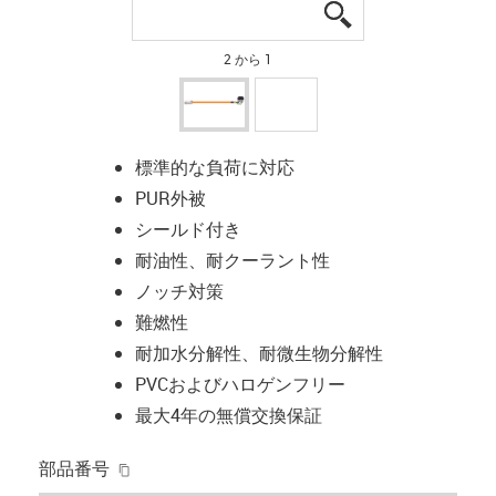
igus-icon-lupe
igus-icon-lupe
2 から 1
標準的な負荷に対応
PUR外被
シールド付き
耐油性、耐クーラント性
ノッチ対策
難燃性
耐加水分解性、耐微生物分解性
PVCおよびハロゲンフリー
最大4年の無償交換保証
igus-icon-copy-clipboard
部品番号