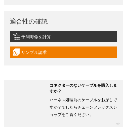
適合性の確認
予測寿命を計算
igus-icon-lebensdauerrechner
サンプル請求
igus-icon-gratismuster
コネクターのないケーブルを購入しま
すか？
ハーネス処理前のケーブルをお探しで
すか？でしたらチェーンフレックスシ
ョップをご覧ください。
igu