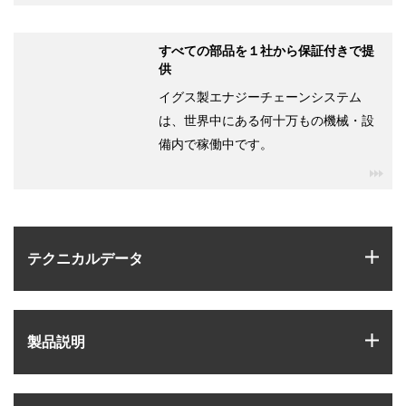
すべての部品を１社から保証付きで提
供
イグス製エナジーチェーンシステム
は、世界中にある何十万もの機械・設
備内で稼働中です。
igu
igus
テクニカルデータ
igus
製品説明