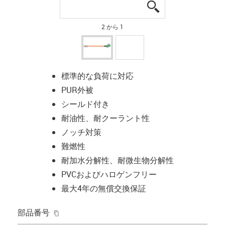
igus-icon-lupe
igus-icon-lupe
2 から 1
標準的な負荷に対応
PUR外被
シールド付き
耐油性、耐クーラント性
ノッチ対策
難燃性
耐加水分解性、耐微生物分解性
PVCおよびハロゲンフリー
最大4年の無償交換保証
igus-icon-copy-clipboard
部品番号