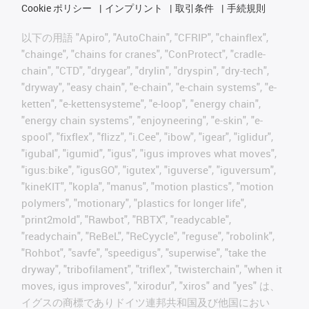
Cookie ポリシー
インプリント
取引条件
手続規則
以下の用語 "Apiro", "AutoChain", "CFRIP", "chainflex",
"chainge", "chains for cranes", "ConProtect", "cradle-
chain", "CTD", "drygear", "drylin", "dryspin", "dry-tech",
"dryway", "easy chain", "e-chain", "e-chain systems", "e-
ketten", "e-kettensysteme", "e-loop", "energy chain",
"energy chain systems", "enjoyneering", "e-skin", "e-
spool", "fixflex", "flizz", "i.Cee", "ibow", "igear", "iglidur",
"igubal", "igumid", "igus", "igus improves what moves",
"igus:bike", "igusGO", "igutex", "iguverse", "iguversum",
"kineKIT", "kopla", "manus", "motion plastics", "motion
polymers", "motionary", "plastics for longer life",
"print2mold", "Rawbot", "RBTX", "readycable",
"readychain", "ReBeL", "ReCyycle", "reguse", "robolink",
"Rohbot", "savfe", "speedigus", "superwise", "take the
dryway", "tribofilament", "triflex", "twisterchain", "when it
moves, igus improves", "xirodur", "xiros" and "yes" は、
イグスの商標でありドイツ連邦共和国及び他国におい