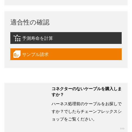
適合性の確認
予測寿命を計算
igus-icon-lebensdauerrechner
サンプル請求
igus-icon-gratismuster
コネクターのないケーブルを購入しま
すか？
ハーネス処理前のケーブルをお探しで
すか？でしたらチェーンフレックスシ
ョップをご覧ください。
igu