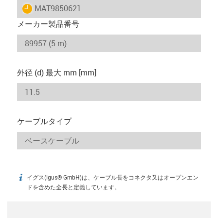
igus-icon-lieferzeit
MAT9850621
メーカー製品番号
外径 (d) 最大 mm [mm]
ケーブルタイプ
イグス(igus® GmbH)は、ケーブル長をコネクタ又はオープンエン
igus-icon-info
ドを含めた全長と定義しています。