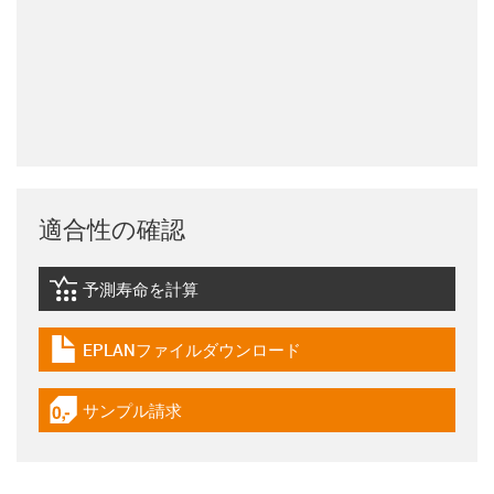
適合性の確認
予測寿命を計算
igus-icon-lebensdauerrechner
EPLANファイルダウンロード
igus-icon-download-plan
サンプル請求
igus-icon-gratismuster