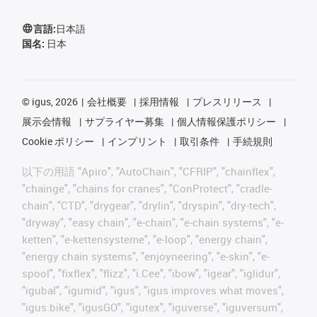
言語:
日本語
国名:
日本
©
igus, 2026
会社概要
採用情報
プレスリリース
展示会情報
サプライヤー募集
個人情報保護ポリシー
Cookie ポリシー
インプリント
取引条件
手続規則
以下の用語 "Apiro", "AutoChain", "CFRIP", "chainflex",
"chainge", "chains for cranes", "ConProtect", "cradle-
chain", "CTD", "drygear", "drylin", "dryspin", "dry-tech",
"dryway", "easy chain", "e-chain", "e-chain systems", "e-
ketten", "e-kettensysteme", "e-loop", "energy chain",
"energy chain systems", "enjoyneering", "e-skin", "e-
spool", "fixflex", "flizz", "i.Cee", "ibow", "igear", "iglidur",
"igubal", "igumid", "igus", "igus improves what moves",
"igus:bike", "igusGO", "igutex", "iguverse", "iguversum",