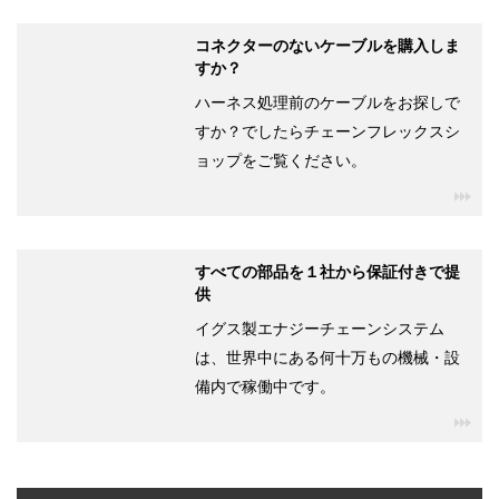
コネクターのないケーブルを購入しま
すか？
ハーネス処理前のケーブルをお探しで
すか？でしたらチェーンフレックスシ
ョップをご覧ください。
igu
すべての部品を１社から保証付きで提
供
イグス製エナジーチェーンシステム
は、世界中にある何十万もの機械・設
備内で稼働中です。
igu