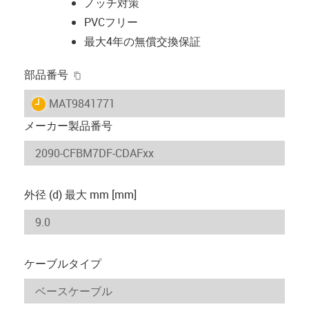
ノッチ対策
PVCフリー
最大4年の無償交換保証
igus-icon-copy-clipboard
部品番号
igus-icon-lieferzeit
MAT9841771
メーカー製品番号
外径 (d) 最大 mm [mm]
ケーブルタイプ