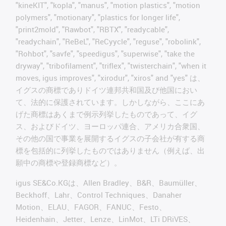
"kineKIT", "kopla", "manus", "motion plastics", "motion
polymers", "motionary", "plastics for longer life",
"print2mold", "Rawbot", "RBTX", "readycable",
"readychain", "ReBeL", "ReCyycle", "reguse", "robolink",
"Rohbot", "savfe", "speedigus", "superwise", "take the
dryway", "tribofilament", "triflex", "twisterchain", "when it
moves, igus improves", "xirodur", "xiros" and "yes" は、
イグスの商標でありドイツ連邦共和国及び他国におい
て、法的に保護されています。しかしながら、ここにあ
げた商標はあくまで例示列挙したものであって、イグ
ス、およびドイツ、ヨーロッパ連合、アメリカ合衆国、
その他の国で事業を展開するイグスの子会社が有する商
標を包括的に列挙したものではありません（例えば、出
願中の商標や登録商標など）。
igus SE&Co.KGは、Allen Bradley、B&R、Baumüller、
Beckhoff、Lahr、Control Techniques、Danaher
Motion、ELAU、FAGOR、FANUC、Festo、
Heidenhain、Jetter、Lenze、LinMot、LTi DRiVES、