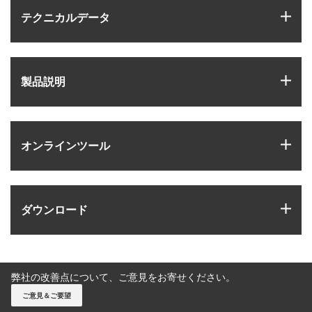
igus
テクニカルデータ
igus
製品説明
igus
オンラインツール
igus
ダウンロード
弊社の改善点について、ご意見をお寄せください。
ご意見＆ご要望