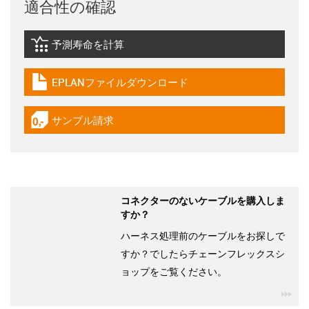
適合性の確認
予測寿命を計算
igus-icon-lebensdauerrechner
EPLANファイルダウンロード
igus-icon-download-plan
サンプル請求
igus-icon-gratismuster
コネクターのないケーブルを購入しま
すか？
ハーネス処理前のケーブルをお探しで
すか？でしたらチェーンフレックスシ
ョップをご覧ください。
igu