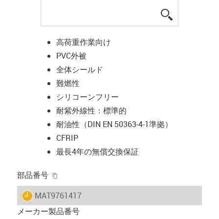
igus-icon-lup
高荷重作業向け
PVC外被
全体シールド
難燃性
シリコーンフリー
耐紫外線性：標準的
耐油性（DIN EN 50363-4-1準拠）
CFRIP
最長4年の無償交換保証
igus-icon-copy-clipboard
部品番号
igus-icon-lieferzeit
MAT9761417
メーカー製品番号