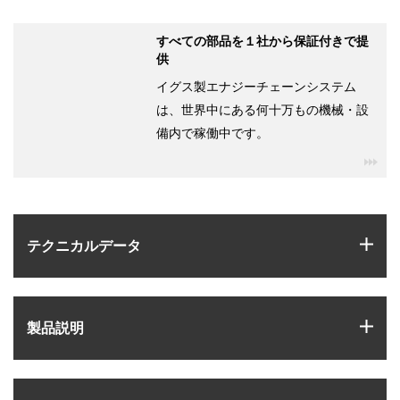
すべての部品を１社から保証付きで提
供
イグス製エナジーチェーンシステム
は、世界中にある何十万もの機械・設
備内で稼働中です。
igu
igus
テクニカルデータ
igus
製品説明