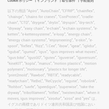
Cookie ポリシー
インプリント
取引条件
手続規則
以下の用語 "Apiro", "AutoChain", "CFRIP", "chainflex",
"chainge", "chains for cranes", "ConProtect", "cradle-
chain", "CTD", "drygear", "drylin", "dryspin", "dry-tech",
"dryway", "easy chain", "e-chain", "e-chain systems", "e-
ketten", "e-kettensysteme", "e-loop", "energy chain",
"energy chain systems", "enjoyneering", "e-skin", "e-
spool", "fixflex", "flizz", "i.Cee", "ibow", "igear", "iglidur",
"igubal", "igumid", "igus", "igus improves what moves",
"igus:bike", "igusGO", "igutex", "iguverse", "iguversum",
"kineKIT", "kopla", "manus", "motion plastics", "motion
polymers", "motionary", "plastics for longer life",
"print2mold", "Rawbot", "RBTX", "readycable",
"readychain", "ReBeL", "ReCyycle", "reguse", "robolink",
"Rohbot", "savfe", "speedigus", "superwise", "take the
dryway", "tribofilament", "triflex", "twisterchain", "when it
moves, igus improves", "xirodur", "xiros" and "yes" は、
イグスの商標でありドイツ連邦共和国及び他国におい