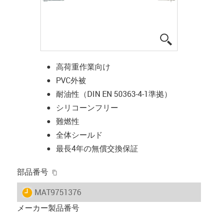
igus-icon-lup
高荷重作業向け
PVC外被
耐油性（DIN EN 50363-4-1準拠）
シリコーンフリー
難燃性
全体シールド
最長4年の無償交換保証
igus-icon-copy-clipboard
部品番号
igus-icon-lieferzeit
MAT9751376
メーカー製品番号