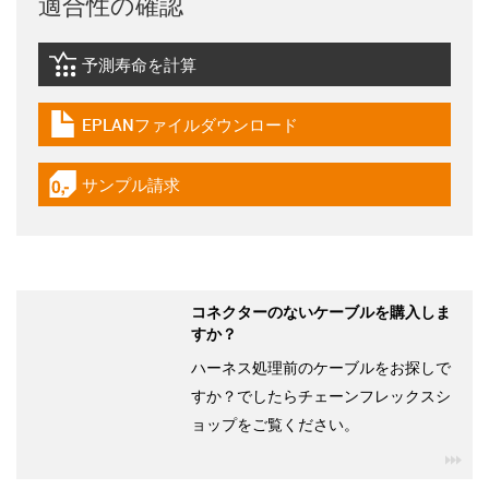
適合性の確認
予測寿命を計算
igus-icon-lebensdauerrechner
EPLANファイルダウンロード
igus-icon-download-plan
サンプル請求
igus-icon-gratismuster
コネクターのないケーブルを購入しま
すか？
ハーネス処理前のケーブルをお探しで
すか？でしたらチェーンフレックスシ
ョップをご覧ください。
igu