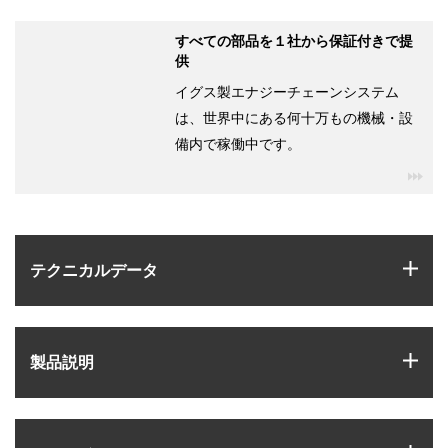
すべての部品を１社から保証付きで提
供
イグス製エナジーチェーンシステム
は、世界中にある何十万もの機械・設
備内で稼働中です。
igu
igus
テクニカルデータ
igus
製品説明