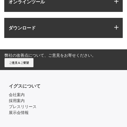
igus
オンラインツール
igus
ダウンロード
弊社の改善点について、ご意見をお寄せください。
ご意見＆ご要望
イグスについて
会社案内
採用案内
プレスリリース
展示会情報