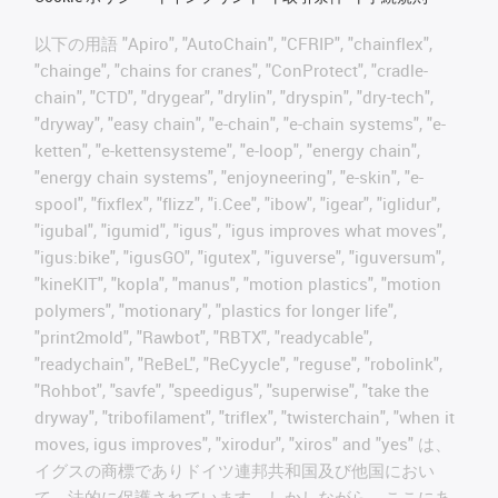
以下の用語 "Apiro", "AutoChain", "CFRIP", "chainflex",
"chainge", "chains for cranes", "ConProtect", "cradle-
chain", "CTD", "drygear", "drylin", "dryspin", "dry-tech",
"dryway", "easy chain", "e-chain", "e-chain systems", "e-
ketten", "e-kettensysteme", "e-loop", "energy chain",
"energy chain systems", "enjoyneering", "e-skin", "e-
spool", "fixflex", "flizz", "i.Cee", "ibow", "igear", "iglidur",
"igubal", "igumid", "igus", "igus improves what moves",
"igus:bike", "igusGO", "igutex", "iguverse", "iguversum",
"kineKIT", "kopla", "manus", "motion plastics", "motion
polymers", "motionary", "plastics for longer life",
"print2mold", "Rawbot", "RBTX", "readycable",
"readychain", "ReBeL", "ReCyycle", "reguse", "robolink",
"Rohbot", "savfe", "speedigus", "superwise", "take the
dryway", "tribofilament", "triflex", "twisterchain", "when it
moves, igus improves", "xirodur", "xiros" and "yes" は、
イグスの商標でありドイツ連邦共和国及び他国におい
て、法的に保護されています。しかしながら、ここにあ