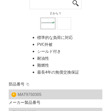
igus-icon-lupe
igus-icon-lupe
2 から 1
標準的な負荷に対応
PVC外被
シールド付き
耐油性
難燃性
最長4年の無償交換保証
igus-icon-copy-clipboard
部品番号
igus-icon-lieferzeit
MAT9750305
メーカー製品番号