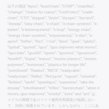
以下の用語 "Apiro", "AutoChain", "CFRIP", "chainflex",
"chainge", "chains for cranes", "ConProtect", "cradle-
chain", "CTD", "drygear", "drylin", "dryspin", "dry-tech",
"dryway", "easy chain", "e-chain", "e-chain systems", "e-
ketten", "e-kettensysteme", "e-loop", "energy chain",
"energy chain systems", "enjoyneering", "e-skin", "e-
spool", "fixflex", "flizz", "i.Cee", "ibow", "igear", "iglidur",
"igubal", "igumid", "igus", "igus improves what moves",
"igus:bike", "igusGO", "igutex", "iguverse", "iguversum",
"kineKIT", "kopla", "manus", "motion plastics", "motion
polymers", "motionary", "plastics for longer life",
"print2mold", "Rawbot", "RBTX", "readycable",
"readychain", "ReBeL", "ReCyycle", "reguse", "robolink",
"Rohbot", "savfe", "speedigus", "superwise", "take the
dryway", "tribofilament", "triflex", "twisterchain", "when it
moves, igus improves", "xirodur", "xiros" and "yes" は、
イグスの商標でありドイツ連邦共和国及び他国におい
て、法的に保護されています。しかしながら、ここにあ