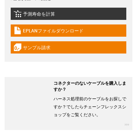
予測寿命を計算
igus-icon-lebensdauerrechner
EPLANファイルダウンロード
igus-icon-download-plan
サンプル請求
igus-icon-gratismuster
コネクターのないケーブルを購入しま
すか？
ハーネス処理前のケーブルをお探しで
すか？でしたらチェーンフレックスシ
ョップをご覧ください。
igu