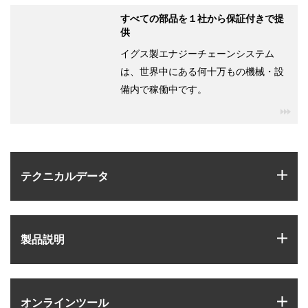
すべての部品を１社から保証付きで提
供
イグス製エナジーチェーンシステム
は、世界中にある何十万もの機械・設
備内で稼働中です。
igu
igus
テクニカルデータ
igus
製品説明
igus
オンラインツール