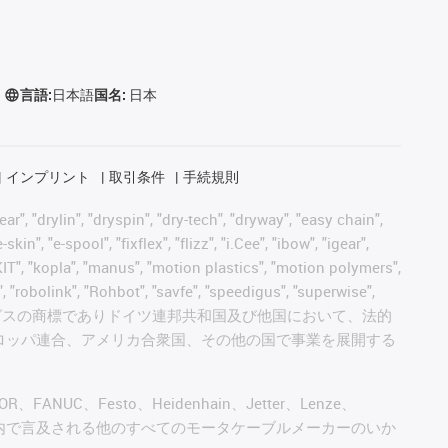
言語:
日本語
国名:
日本
インプリント
取引条件
手続規則
, "drylin", "dryspin", "dry-tech", "dryway", "easy chain",
", "e-spool", "fixflex", "flizz", "i.Cee", "ibow", "igear",
eKIT", "kopla", "manus", "motion plastics", "motion polymers",
, "robolink", "Rohbot", "savfe", "speedigus", "superwise",
 "xiros" and "yes" は、イグスの商標でありドイツ連邦共和国及び他国において、法的
ロッパ連合、アメリカ合衆国、その他の国で事業を展開する
AGOR、FANUC、Festo、Heidenhain、Jetter、Lenze、
びこのウェブサイト内で言及される他のすべてのモータケーブルメーカーのいか