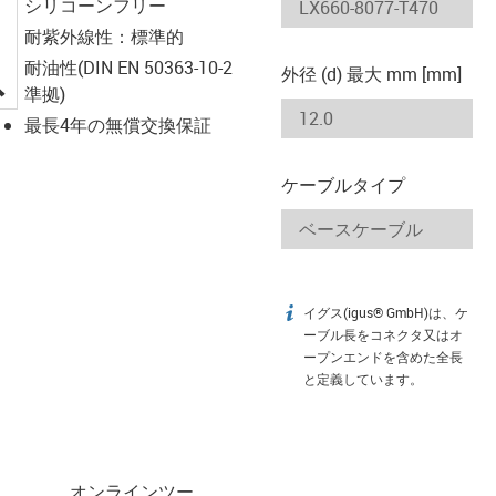
シリコーンフリー
耐紫外線性：標準的
耐油性(DIN EN 50363-10-2
外径 (d) 最大 mm [mm]
igus-icon-lupe
準拠)
最長4年の無償交換保証
ケーブルタイプ
イグス(igus® GmbH)は、ケ
igus-icon-info
ーブル長をコネクタ又はオ
ープンエンドを含めた全長
と定義しています。
オンラインツー