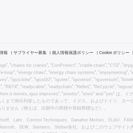
情報
サプライヤー募集
個人情報保護ポリシー
Cookie ポリシー
 "chains for cranes", "ConProtect", "cradle-chain", "CTD", "drygear"
-loop", "energy chain", "energy chain systems", "enjoyneering", "e-skin
ves", "igus:bike", "igusGO", "igutex", "iguverse", "iguversum", "kin
t", "RBTX", "readycable", "readychain", "ReBeL", "ReCyycle", "reguse"
wisterchain", "when it moves, igus improves", "xirodur",
あくまで例示列挙したものであって、イグス、およびドイツ、ヨー
ありません（例えば、出願中の商標や登録商標など）。
ckhoff、Lahr、Control Techniques、Danaher Motion、ELAU、F
ker、Bosch Rexroth、SEW、Siemens、Stöber各社、およ