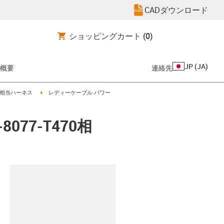
CADダウンロード
ショッピングカート
(0)
JP
(
JA
)
概要
連絡先
-arrow-right
igus-icon-arrow-right
UC相当ハーネス
レディーケーブル パワー
077-T470相
clipboard