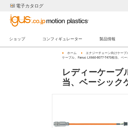
電子カタログ
ショップ
コンフィギュレーター
製品情報
igus-icon-arrow-right
igus-icon-arrow-right
ホーム
エナジーチェーン向けケーブ
ケーブル、Fanuc LX660-8077-T470相当、ベ
レディーケーブル パ
当、ベーシックケー