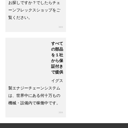
お探しですか？でしたらチェ
ーンフレックスショップをご
覧ください。
igus-icon-3arrow
すべて
の部品
を１社
から保
証付き
で提供
イグス
製エナジーチェーンシステム
は、世界中にある何十万もの
機械・設備内で稼働中です。
igus-icon-3arrow