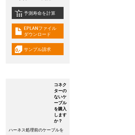
予測寿命を計算
igus-icon-lebensdauerrechner
EPLANファイル
igus-icon-download-plan
ダウンロード
サンプル請求
igus-icon-gratismuster
コネク
ターの
ないケ
ーブル
を購入
します
か？
ハーネス処理前のケーブルを