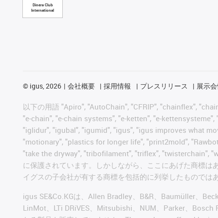
Diners Club
International
©
igus, 2026
会社概要
採用情報
プレスリリース
展示会
以下の用語 "Apiro", "AutoChain", "CFRIP", "chainflex", "chainge",
"e-chain", "e-chain systems", "e-ketten", "e-kettensysteme", "e
"iglidur", "igubal", "igumid", "igus", "igus improves what mo
"motionary", "plastics for longer life", "print2mold", "Rawbo
"take the dryway", "tribofilament", "triflex", "t
に保護されています。しかしながら、ここにあげた商標は
イグスの子会社が有する商標を包括的に列挙したものでは
igus SE&Co.KGは、Allen Bradley、B&R、Baumüller、Be
LinMot、LTi DRiVES、Mitsubishi、NUM、Par