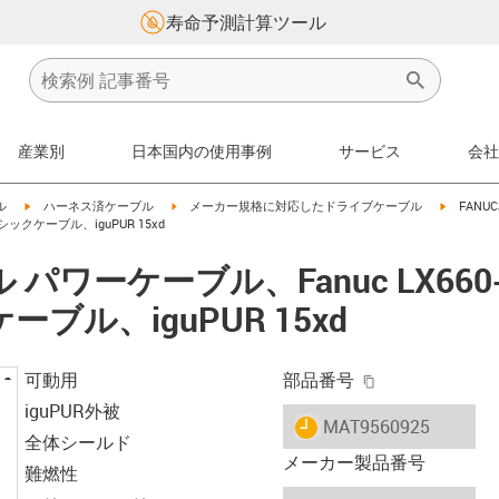
寿命予測計算ツール
産業別
日本国内の使用事例
サービス
会社
igus-icon-arrow-right
igus-icon-arrow-right
igus-icon
ル
ハーネス済ケーブル
メーカー規格に対応したドライブケーブル
FAN
ーシックケーブル、iguPUR 15xd
ワーケーブル、Fanuc LX660-8
ブル、iguPUR 15xd
igus-icon-copy-
可動用
部品番号
iguPUR外被
igus-icon-lieferzeit
MAT9560925
全体シールド
メーカー製品番号
難燃性