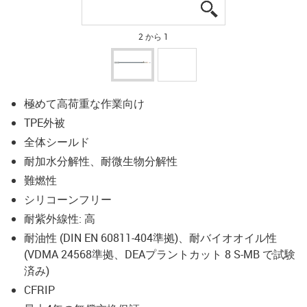
igus-icon-lupe
igus-icon-lupe
2 から 1
極めて高荷重な作業向け
TPE外被
全体シールド
耐加水分解性、耐微生物分解性
難燃性
シリコーンフリー
耐紫外線性: 高
耐油性 (DIN EN 60811-404準拠)、耐バイオオイル性
(VDMA 24568準拠、DEAプラントカット 8 S-MB で試験
済み)
CFRIP