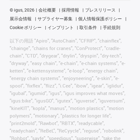
©
igus, 2026
会社概要
採用情報
プレスリリース
展示会情報
サプライヤー募集
個人情報保護ポリシー
Cookie ポリシー
インプリント
取引条件
手続規則
以下の用語 "Apiro", "AutoChain", "CFRIP", "chainflex",
"chainge", "chains for cranes", "ConProtect", "cradle-
chain", "CTD", "drygear", "drylin", "dryspin", "dry-tech",
"dryway", "easy chain", "e-chain", "e-chain systems", "e-
ketten", "e-kettensysteme", "e-loop", "energy chain",
"energy chain systems", "enjoyneering", "e-skin", "e-
spool", "fixflex", "flizz", "i.Cee", "ibow", "igear", "iglidur",
"igubal", "igumid", "igus", "igus improves what moves",
"igus:bike", "igusGO", "igutex", "iguverse", "iguversum",
"kineKIT", "kopla", "manus", "motion plastics", "motion
polymers", "motionary", "plastics for longer life",
"print2mold", "Rawbot", "RBTX", "readycable",
"readychain", "ReBeL", "ReCyycle", "reguse", "robolink",
"Rohbot", "savfe", "speedigus", "superwise", "take the