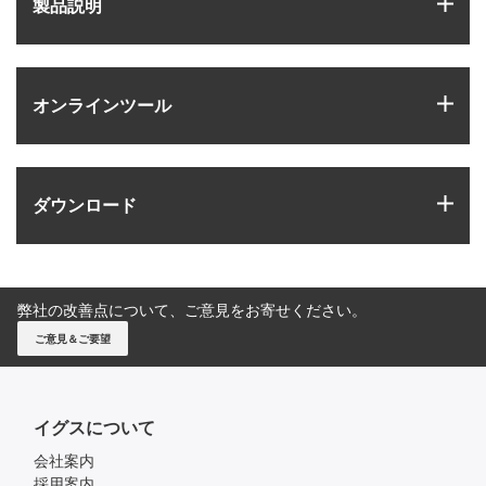
igus
製品説明
igus
オンラインツール
igus
ダウンロード
弊社の改善点について、ご意見をお寄せください。
ご意見＆ご要望
イグスについて
会社案内
採用案内