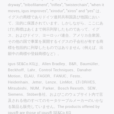
dryway", "tribofilament", "triflex", "twisterchain", "when it
moves, igus improves", "xirodur", "xiros" and "yes" は、
イグスの商標でありドイツ連邦共和国及び他国におい
て、法的に保護されています。しかしながら、ここにあ
げた商標はあくまで例示列挙したものであって、イグ
ス、およびドイツ、ヨーロッパ連合、アメリカ合衆国、
その他の国で事業を展開するイグスの子会社が有する商
標を包括的に列挙したものではありません（例えば、出
願中の商標や登録商標など）。
igus SE&Co.KGは、Allen Bradley、B&R、Baumüller、
Beckhoff、Lahr、Control Techniques、Danaher
Motion、ELAU、FAGOR、FANUC、Festo、
Heidenhain、Jetter、Lenze、LinMot、LTi DRiVES、
Mitsubishi、NUM、Parker、Bosch Rexroth、SEW、
Siemens、Stöber各社、およびこのウェブサイト内で言
及される他のすべてのモータケーブルメーカーのいかな
る製品も販売していません。The products offered by
igus® are those of igus® SE&Co.KG