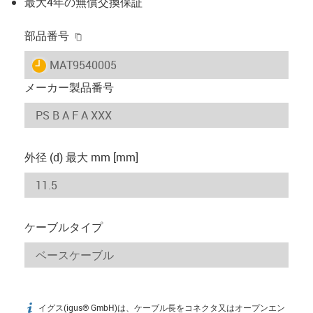
最大4年の無償交換保証
igus-icon-copy-clipboard
部品番号
igus-icon-lieferzeit
MAT9540005
メーカー製品番号
外径 (d) 最大 mm [mm]
ケーブルタイプ
イグス(igus® GmbH)は、ケーブル長をコネクタ又はオープンエン
igus-icon-info