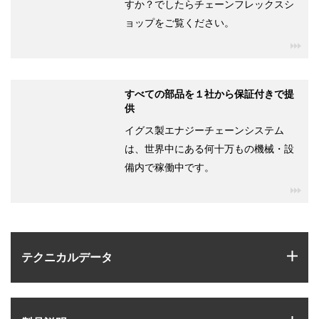
すか？でしたらチェーンフレックスシ
ョップをご覧ください。
igu
すべての部品を１社から保証付きで提
供
イグス製エナジーチェーンシステム
は、世界中にある何十万もの機械・設
備内で稼働中です。
igu
igus
テクニカルデータ