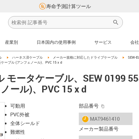
寿命予測計算ツール
産業別
日本国内の使用事例
サービス
会社
igus-icon-arrow-right
igus-icon-arrow-right
igus-icon
ル
ハーネス済ケーブル
メーカー規格に対応したドライブケーブル
SEW-
ケーブル (アンフェノール)、PVC 15 x d
モータケーブル、SEW 0199 5
ール)、PVC 15 x d
igus-icon-copy-
可動用
部品番号
PVC外被
igus-icon-lieferzeit
MAT9461410
全体シールド
メーカー製品番号
難燃性