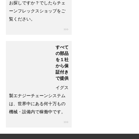
お探しですか？でしたらチェ
ーンフレックスショップをご
覧ください。
igus-icon-3arrow
すべて
の部品
を１社
から保
証付き
で提供
イグス
製エナジーチェーンシステム
は、世界中にある何十万もの
機械・設備内で稼働中です。
igus-icon-3arrow