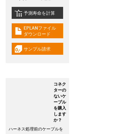
予測寿命を計算
igus-icon-lebensdauerrechner
EPLANファイル
igus-icon-download-plan
ダウンロード
サンプル請求
igus-icon-gratismuster
コネク
ターの
ないケ
ーブル
を購入
します
か？
ハーネス処理前のケーブルを