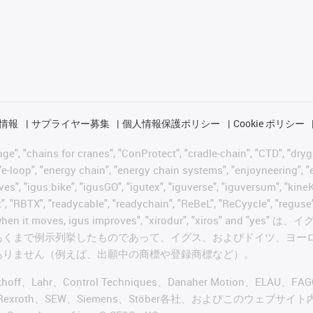
情報
サプライヤー募集
個人情報保護ポリシー
Cookie ポリシー
 "chains for cranes", "ConProtect", "cradle-chain", "CTD", "drygear"
-loop", "energy chain", "energy chain systems", "enjoyneering", "e-skin
ves", "igus:bike", "igusGO", "igutex", "iguverse", "iguversum", "kin
t", "RBTX", "readycable", "readychain", "ReBeL", "ReCyycle", "reguse"
wisterchain", "when it moves, igus improves", "xirodur",
あくまで例示列挙したものであって、イグス、およびドイツ、ヨー
ありません（例えば、出願中の商標や登録商標など）。
ckhoff、Lahr、Control Techniques、Danaher Motion、ELAU、F
ker、Bosch Rexroth、SEW、Siemens、Stöber各社、およ