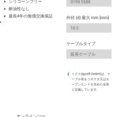
シリコーンフリー
耐油性なし
最長4年の無償交換保証
外径 (d) 最大 mm [mm]
igus-icon-lupe
ケーブルタイプ
イグス(igus® GmbH)は、ケ
igus-icon-info
ーブル長をコネクタ又はオ
ープンエンドを含めた全長
と定義しています。
オンラインツー