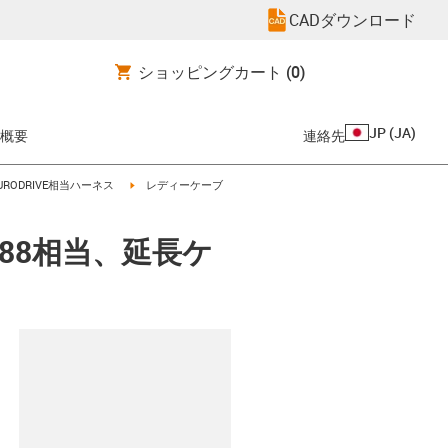
CADダウンロード
ショッピングカート
(0)
JP
(
JA
)
概要
連絡先
-arrow-right
igus-icon-arrow-right
EURODRIVE相当ハーネス
レディーケーブ
588相当、延長ケ
clipboard