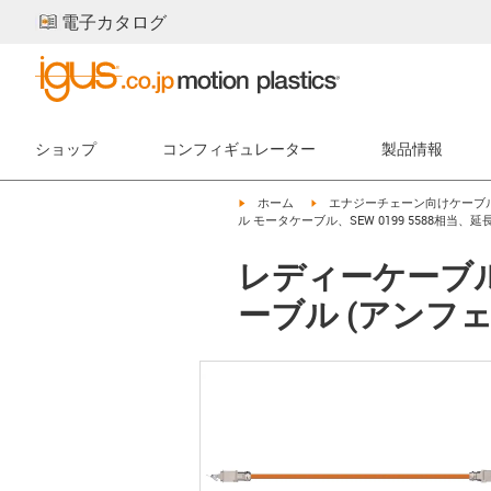
電子カタログ
ショップ
コンフィギュレーター
製品情報
igus-icon-arrow-right
igus-icon-arrow-right
ホーム
エナジーチェーン向けケーブ
ル モータケーブル、SEW 0199 5588相当、延長
レディーケーブル 
ーブル (アンフェノ