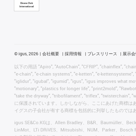
Diners Club
International
©
igus, 2026
会社概要
採用情報
プレスリリース
展示会
以下の用語 "Apiro", "AutoChain", "CFRIP", "chainflex", "chainge",
"e-chain", "e-chain systems", "e-ketten", "e-kettensysteme", "e
"iglidur", "igubal", "igumid", "igus", "igus improves what mo
"motionary", "plastics for longer life", "print2mold", "Rawbo
"take the dryway", "tribofilament", "triflex", "t
に保護されています。しかしながら、ここにあげた商標は
イグスの子会社が有する商標を包括的に列挙したものでは
igus SE&Co.KGは、Allen Bradley、B&R、Baumüller、Be
LinMot、LTi DRiVES、Mitsubishi、NUM、Par