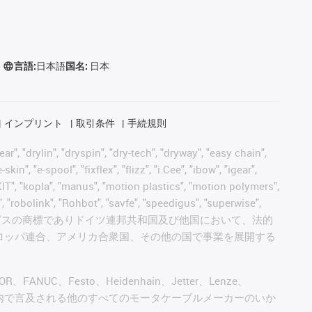
言語:
日本語
国名:
日本
インプリント
取引条件
手続規則
, "drylin", "dryspin", "dry-tech", "dryway", "easy chain",
", "e-spool", "fixflex", "flizz", "i.Cee", "ibow", "igear",
eKIT", "kopla", "manus", "motion plastics", "motion polymers",
, "robolink", "Rohbot", "savfe", "speedigus", "superwise",
 "xiros" and "yes" は、イグスの商標でありドイツ連邦共和国及び他国において、法的
ロッパ連合、アメリカ合衆国、その他の国で事業を展開する
AGOR、FANUC、Festo、Heidenhain、Jetter、Lenze、
びこのウェブサイト内で言及される他のすべてのモータケーブルメーカーのいか