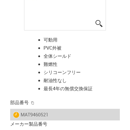
igus-icon-lup
可動用
PVC外被
全体シールド
難燃性
シリコーンフリー
耐油性なし
最長4年の無償交換保証
igus-icon-copy-clipboard
部品番号
igus-icon-lieferzeit
MAT9460521
メーカー製品番号