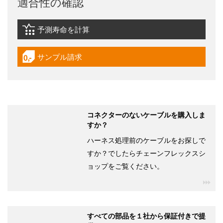
適合性の確認
予測寿命を計算
igus-icon-lebensdauerrechner
サンプル請求
igus-icon-gratismuster
コネクターのないケーブルを購入しま
すか？
ハーネス処理前のケーブルをお探しで
すか？でしたらチェーンフレックスシ
ョップをご覧ください。
igu
すべての部品を１社から保証付きで提