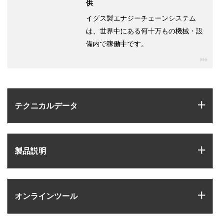
供
イグス製エナジーチェーンシステム
は、世界中にある何十万もの機械・設
備内で稼働中です。
igu
igus
テクニカルデータ
igus
製品説明
igus
オンラインツール