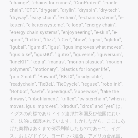
"chainge", "chains for cranes", "ConProtect", "cradle-
chain", "CTD", "drygear", "drylin", "dryspin", "dry-tech",
"dryway", "easy chain", "e-chain", "e-chain systems", "e-
ketten", "e-kettensysteme", "e-loop", "energy chain",
"energy chain systems", "enjoyneering", "e-skin", "e-
spool", "fixflex", "flizz", "i.Cee", "ibow", "igear", "iglidur",
"igubal", "igumid", "igus", "igus improves what moves",
"igus:bike", "igusGO", "igutex", "iguverse", "iguversum",
"kineKIT", "kopla", "manus", "motion plastics", "motion
polymers", "motionary", "plastics for longer life",
"print2mold", "Rawbot", "RBTX", "readycable",
"readychain", "ReBeL", "ReCyycle", "reguse", "robolink",
"Rohbot", "savfe", "speedigus", "superwise", "take the
dryway", "tribofilament", "triflex", "twisterchain", "when it
moves, igus improves", "xirodur", "xiros" and "yes" は、
イグスの商標でありドイツ連邦共和国及び他国におい
て、法的に保護されています。しかしながら、ここにあ
げた商標はあくまで例示列挙したものであって、イグ
ス、およびドイツ、ヨーロッパ連合、アメリカ合衆国、