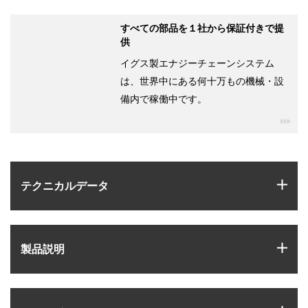
すべての部品を１社から保証付きで提
供
イグス製エナジーチェーンシステム
は、世界中にある何十万もの機械・設
備内で稼働中です。
igu
igus
テクニカルデータ
igus
製品説明