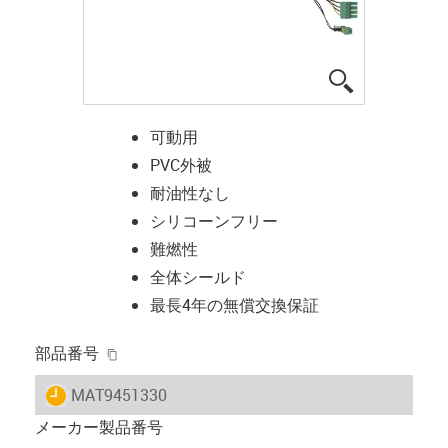
igus-icon-lup
可動用
PVC外被
耐油性なし
シリコーンフリー
難燃性
全体シールド
最長4年の無償交換保証
igus-icon-copy-clipboard
部品番号
igus-icon-lieferzeit
MAT9451330
メーカー製品番号