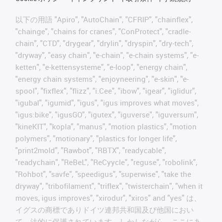
以下の用語 "Apiro", "AutoChain", "CFRIP", "chainflex",
"chainge", "chains for cranes", "ConProtect", "cradle-
chain", "CTD", "drygear", "drylin", "dryspin", "dry-tech",
"dryway", "easy chain", "e-chain", "e-chain systems", "e-
ketten", "e-kettensysteme", "e-loop", "energy chain",
"energy chain systems", "enjoyneering", "e-skin", "e-
spool", "fixflex", "flizz", "i.Cee", "ibow", "igear", "iglidur",
"igubal", "igumid", "igus", "igus improves what moves",
"igus:bike", "igusGO", "igutex", "iguverse", "iguversum",
"kineKIT", "kopla", "manus", "motion plastics", "motion
polymers", "motionary", "plastics for longer life",
"print2mold", "Rawbot", "RBTX", "readycable",
"readychain", "ReBeL", "ReCyycle", "reguse", "robolink",
"Rohbot", "savfe", "speedigus", "superwise", "take the
dryway", "tribofilament", "triflex", "twisterchain", "when it
moves, igus improves", "xirodur", "xiros" and "yes" は、
イグスの商標でありドイツ連邦共和国及び他国におい
て、法的に保護されています。しかしながら、ここにあ