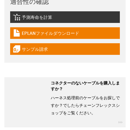
適合性の確認
予測寿命を計算
igus-icon-lebensdauerrechner
EPLANファイルダウンロード
igus-icon-download-plan
サンプル請求
igus-icon-gratismuster
コネクターのないケーブルを購入しま
すか？
ハーネス処理前のケーブルをお探しで
すか？でしたらチェーンフレックスシ
ョップをご覧ください。
igu