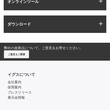
igus
オンラインツール
igus
ダウンロード
弊社の改善点について、ご意見をお寄せください。
ご意見＆ご要望
イグスについて
会社案内
採用案内
プレスリリース
展示会情報