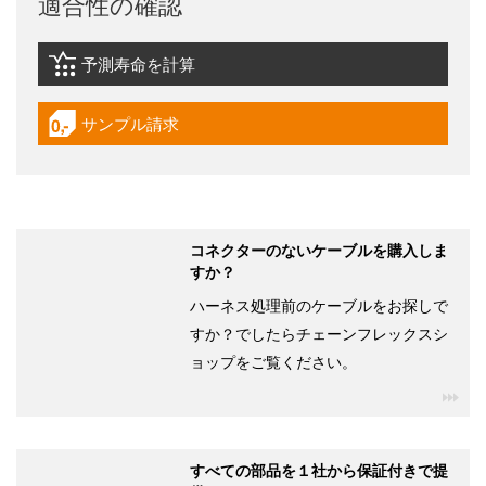
適合性の確認
予測寿命を計算
igus-icon-lebensdauerrechner
サンプル請求
igus-icon-gratismuster
コネクターのないケーブルを購入しま
すか？
ハーネス処理前のケーブルをお探しで
すか？でしたらチェーンフレックスシ
ョップをご覧ください。
igu
すべての部品を１社から保証付きで提