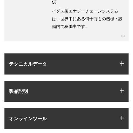
供
イグス製エナジーチェーンシステム
は、世界中にある何十万もの機械・設
備内で稼働中です。
igu
igus
テクニカルデータ
igus
製品説明
igus
オンラインツール