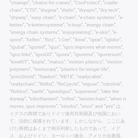
"chainge", "chains for cranes", "ConProtect", "cradle-
chain", "CTD", "drygear", "drylin", "dryspin", "dry-tech",
"dryway", "easy chain", "e-chain", "e-chain systems", "e-
ketten", "e-kettensysteme", "e-loop", "energy chain",
"energy chain systems", "enjoyneering", "e-skin", "e-
spool", "fixflex", "flizz", "i.Cee", "ibow", "igear", "iglidur",
"igubal", "igumid", "igus", "igus improves what moves",
"igus:bike", "igusGO", "igutex", "iguverse", "iguversum",
"kineKIT", "kopla", "manus", "motion plastics", "motion
polymers", "motionary", "plastics for longer life",
"print2mold", "Rawbot", "RBTX", "readycable",
"readychain", "ReBeL", "ReCyycle", "reguse", "robolink",
"Rohbot", "savfe", "speedigus", "superwise", "take the
dryway", "tribofilament", "triflex", "twisterchain", "when it
moves, igus improves", "xirodur", "xiros" and "yes" は、
イグスの商標でありドイツ連邦共和国及び他国におい
て、法的に保護されています。しかしながら、ここにあ
げた商標はあくまで例示列挙したものであって、イグ
ス、およびドイツ、ヨーロッパ連合、アメリカ合衆国、