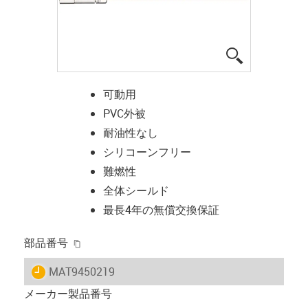
igus-icon-lup
可動用
PVC外被
耐油性なし
シリコーンフリー
難燃性
全体シールド
最長4年の無償交換保証
igus-icon-copy-clipboard
部品番号
igus-icon-lieferzeit
MAT9450219
メーカー製品番号