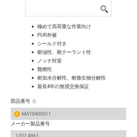
igus-icon-lup
極めて高荷重な作業向け
PUR外被
シールド付き
耐油性、耐クーラント性
ノッチ対策
難燃性
耐加水分解性、耐微生物分解性
最長4年の無償交換保証
igus-icon-copy-clipboard
部品番号
igus-icon-lieferzeit
MAT9400011
メーカー製品番号