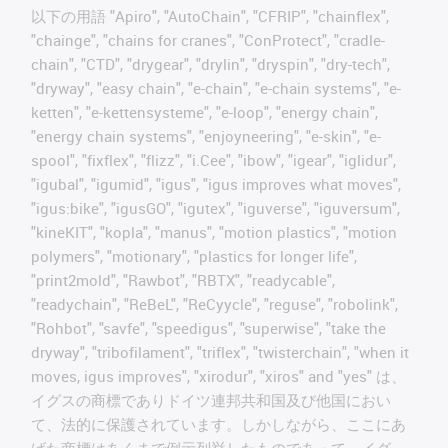
以下の用語 "Apiro", "AutoChain", "CFRIP", "chainflex",
"chainge", "chains for cranes", "ConProtect", "cradle-
chain", "CTD", "drygear", "drylin", "dryspin", "dry-tech",
"dryway", "easy chain", "e-chain", "e-chain systems", "e-
ketten", "e-kettensysteme", "e-loop", "energy chain",
"energy chain systems", "enjoyneering", "e-skin", "e-
spool", "fixflex", "flizz", "i.Cee", "ibow", "igear", "iglidur",
"igubal", "igumid", "igus", "igus improves what moves",
"igus:bike", "igusGO", "igutex", "iguverse", "iguversum",
"kineKIT", "kopla", "manus", "motion plastics", "motion
polymers", "motionary", "plastics for longer life",
"print2mold", "Rawbot", "RBTX", "readycable",
"readychain", "ReBeL", "ReCyycle", "reguse", "robolink",
"Rohbot", "savfe", "speedigus", "superwise", "take the
dryway", "tribofilament", "triflex", "twisterchain", "when it
moves, igus improves", "xirodur", "xiros" and "yes" は、
イグスの商標でありドイツ連邦共和国及び他国におい
て、法的に保護されています。しかしながら、ここにあ
げた商標はあくまで例示列挙したものであって、イグ