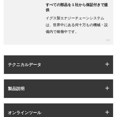
すべての部品を１社から保証付きで提
供
イグス製エナジーチェーンシステム
は、世界中にある何十万もの機械・設
備内で稼働中です。
igu
igus
テクニカルデータ
igus
製品説明
igus
オンラインツール