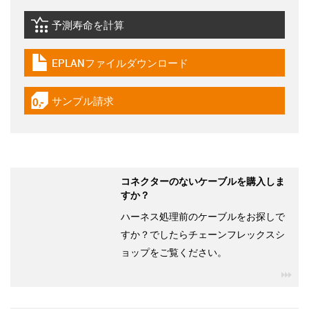
予測寿命を計算
igus-icon-lebensdauerrechner
EPLANファイルダウンロード
igus-icon-download-plan
サンプル請求
igus-icon-gratismuster
コネクターのないケーブルを購入しま
すか？
ハーネス処理前のケーブルをお探しで
すか？でしたらチェーンフレックスシ
ョップをご覧ください。
igu