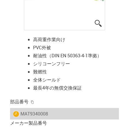
igus-icon-lup
高荷重作業向け
PVC外被
耐油性（DIN EN 50363-4-1準拠）
シリコーンフリー
難燃性
全体シールド
最長4年の無償交換保証
igus-icon-copy-clipboard
部品番号
igus-icon-lieferzeit
MAT9340008
メーカー製品番号