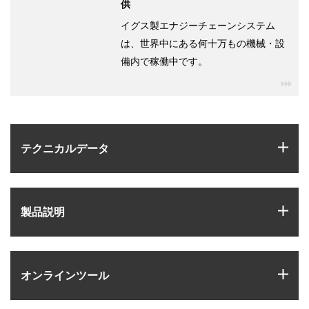
供
イグス製エナジーチェーンシステム
は、世界中にある何十万もの機械・設
備内で稼働中です。
igu
igus
テクニカルデータ
igus
製品説明
igus
オンラインツール