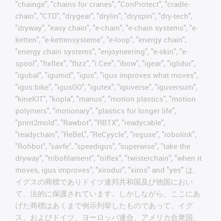
"chainge", "chains for cranes", "ConProtect", "cradle-
chain", "CTD", "drygear", "drylin", "dryspin", "dry-tech",
"dryway", "easy chain", "e-chain", "e-chain systems", "e-
ketten", "e-kettensysteme", "e-loop", "energy chain",
"energy chain systems", "enjoyneering", "e-skin", "e-
spool", "fixflex", "flizz", "i.Cee", "ibow", "igear", "iglidur",
"igubal", "igumid", "igus", "igus improves what moves",
"igus:bike", "igusGO", "igutex", "iguverse", "iguversum",
"kineKIT", "kopla", "manus", "motion plastics", "motion
polymers", "motionary", "plastics for longer life",
"print2mold", "Rawbot", "RBTX", "readycable",
"readychain", "ReBeL", "ReCyycle", "reguse", "robolink",
"Rohbot", "savfe", "speedigus", "superwise", "take the
dryway", "tribofilament", "triflex", "twisterchain", "when it
moves, igus improves", "xirodur", "xiros" and "yes" は、
イグスの商標でありドイツ連邦共和国及び他国におい
て、法的に保護されています。しかしながら、ここにあ
げた商標はあくまで例示列挙したものであって、イグ
ス、およびドイツ、ヨーロッパ連合、アメリカ合衆国、