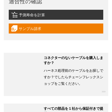
適合性の確認
予測寿命を計算
igus-icon-lebensdauerrechner
サンプル請求
igus-icon-gratismuster
コネクターのないケーブルを購入しま
すか？
ハーネス処理前のケーブルをお探しで
すか？でしたらチェーンフレックスシ
ョップをご覧ください。
igu
すべての部品を１社から保証付きで提