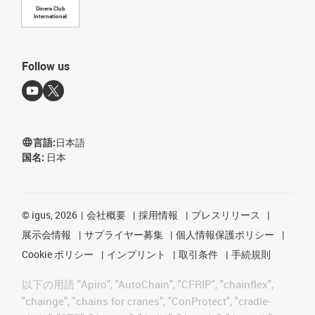
Diners Club
International
Follow us
言語:
日本語
国名:
日本
©
igus, 2026
会社概要
採用情報
プレスリリース
展示会情報
サプライヤー募集
個人情報保護ポリシー
Cookie ポリシー
インプリント
取引条件
手続規則
以下の用語 "Apiro", "AutoChain", "CFRIP", "chainflex",
"chainge", "chains for cranes", "ConProtect", "cradle-