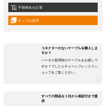
予測寿命を計算
igus-icon-lebensdauerrechner
サンプル請求
igus-icon-gratismuster
コネクターのないケーブルを購入しま
すか？
ハーネス処理前のケーブルをお探しで
すか？でしたらチェーンフレックスシ
ョップをご覧ください。
igu
すべての部品を１社から保証付きで提
供