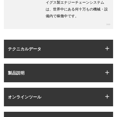
イグス製エナジーチェーンシステム
は、世界中にある何十万もの機械・設
備内で稼働中です。
igu
igus
テクニカルデータ
igus
製品説明
igus
オンラインツール