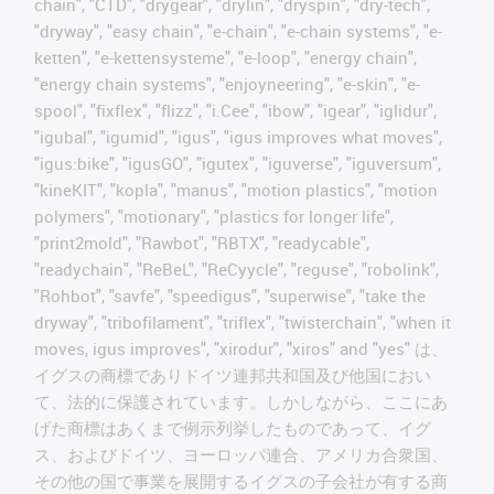
chain", "CTD", "drygear", "drylin", "dryspin", "dry-tech",
"dryway", "easy chain", "e-chain", "e-chain systems", "e-
ketten", "e-kettensysteme", "e-loop", "energy chain",
"energy chain systems", "enjoyneering", "e-skin", "e-
spool", "fixflex", "flizz", "i.Cee", "ibow", "igear", "iglidur",
"igubal", "igumid", "igus", "igus improves what moves",
"igus:bike", "igusGO", "igutex", "iguverse", "iguversum",
"kineKIT", "kopla", "manus", "motion plastics", "motion
polymers", "motionary", "plastics for longer life",
"print2mold", "Rawbot", "RBTX", "readycable",
"readychain", "ReBeL", "ReCyycle", "reguse", "robolink",
"Rohbot", "savfe", "speedigus", "superwise", "take the
dryway", "tribofilament", "triflex", "twisterchain", "when it
moves, igus improves", "xirodur", "xiros" and "yes" は、
イグスの商標でありドイツ連邦共和国及び他国におい
て、法的に保護されています。しかしながら、ここにあ
げた商標はあくまで例示列挙したものであって、イグ
ス、およびドイツ、ヨーロッパ連合、アメリカ合衆国、
その他の国で事業を展開するイグスの子会社が有する商