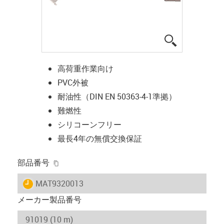
igus-icon-lup
高荷重作業向け
PVC外被
耐油性（DIN EN 50363-4-1準拠）
難燃性
シリコーンフリー
最長4年の無償交換保証
igus-icon-copy-clipboard
部品番号
igus-icon-lieferzeit
MAT9320013
メーカー製品番号