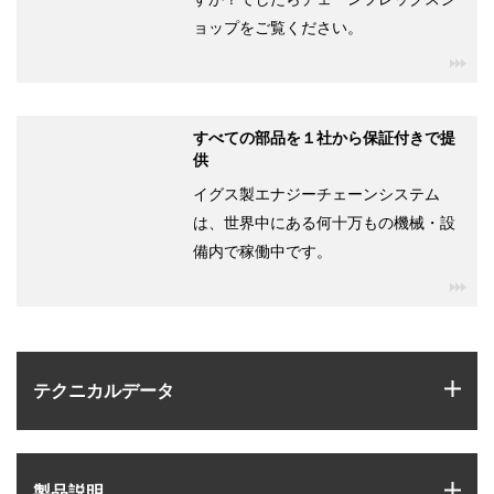
ョップをご覧ください。
igu
すべての部品を１社から保証付きで提
供
イグス製エナジーチェーンシステム
は、世界中にある何十万もの機械・設
備内で稼働中です。
igu
igus
テクニカルデータ
igus
製品説明