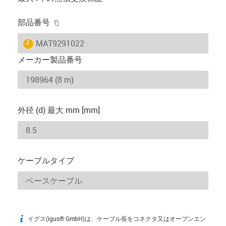
igus-icon-copy-clipboard
部品番号
igus-icon-lieferzeit
MAT9291022
メーカー製品番号
外径 (d) 最大 mm [mm]
ケーブルタイプ
イグス(igus® GmbH)は、ケーブル長をコネクタ又はオープンエン
igus-icon-info