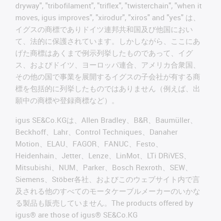
dryway", "tribofilament", "triflex", "twisterchain", "when it
moves, igus improves", "xirodur", "xiros" and "yes" は、
イグスの商標でありドイツ連邦共和国及び他国におい
て、法的に保護されています。しかしながら、ここにあ
げた商標はあくまで例示列挙したものであって、イグ
ス、およびドイツ、ヨーロッパ連合、アメリカ合衆国、
その他の国で事業を展開するイグスの子会社が有する商
標を包括的に列挙したものではありません（例えば、出
願中の商標や登録商標など）。
igus SE&Co.KGは、Allen Bradley、B&R、Baumüller、
Beckhoff、Lahr、Control Techniques、Danaher
Motion、ELAU、FAGOR、FANUC、Festo、
Heidenhain、Jetter、Lenze、LinMot、LTi DRiVES、
Mitsubishi、NUM、Parker、Bosch Rexroth、SEW、
Siemens、Stöber各社、およびこのウェブサイト内で言
及される他のすべてのモータケーブルメーカーのいかな
る製品も販売していません。The products offered by
igus® are those of igus® SE&Co.KG