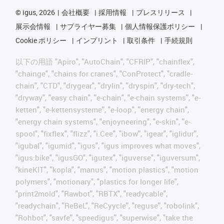
©
igus, 2026
会社概要
採用情報
プレスリリース
展示会情報
サプライヤー募集
個人情報保護ポリシー
Cookie ポリシー
インプリント
取引条件
手続規則
以下の用語 "Apiro", "AutoChain", "CFRIP", "chainflex",
"chainge", "chains for cranes", "ConProtect", "cradle-
chain", "CTD", "drygear", "drylin", "dryspin", "dry-tech",
"dryway", "easy chain", "e-chain", "e-chain systems", "e-
ketten", "e-kettensysteme", "e-loop", "energy chain",
"energy chain systems", "enjoyneering", "e-skin", "e-
spool", "fixflex", "flizz", "i.Cee", "ibow", "igear", "iglidur",
"igubal", "igumid", "igus", "igus improves what moves",
"igus:bike", "igusGO", "igutex", "iguverse", "iguversum",
"kineKIT", "kopla", "manus", "motion plastics", "motion
polymers", "motionary", "plastics for longer life",
"print2mold", "Rawbot", "RBTX", "readycable",
"readychain", "ReBeL", "ReCyycle", "reguse", "robolink",
"Rohbot", "savfe", "speedigus", "superwise", "take the