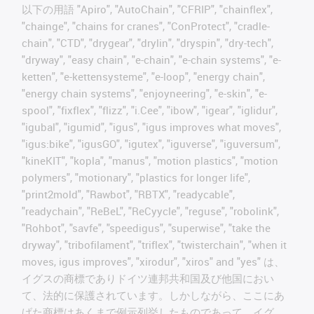
以下の用語 "Apiro", "AutoChain", "CFRIP", "chainflex",
"chainge", "chains for cranes", "ConProtect", "cradle-
chain", "CTD", "drygear", "drylin", "dryspin", "dry-tech",
"dryway", "easy chain", "e-chain", "e-chain systems", "e-
ketten", "e-kettensysteme", "e-loop", "energy chain",
"energy chain systems", "enjoyneering", "e-skin", "e-
spool", "fixflex", "flizz", "i.Cee", "ibow", "igear", "iglidur",
"igubal", "igumid", "igus", "igus improves what moves",
"igus:bike", "igusGO", "igutex", "iguverse", "iguversum",
"kineKIT", "kopla", "manus", "motion plastics", "motion
polymers", "motionary", "plastics for longer life",
"print2mold", "Rawbot", "RBTX", "readycable",
"readychain", "ReBeL", "ReCyycle", "reguse", "robolink",
"Rohbot", "savfe", "speedigus", "superwise", "take the
dryway", "tribofilament", "triflex", "twisterchain", "when it
moves, igus improves", "xirodur", "xiros" and "yes" は、
イグスの商標でありドイツ連邦共和国及び他国におい
て、法的に保護されています。しかしながら、ここにあ
げた商標はあくまで例示列挙したものであって、イグ