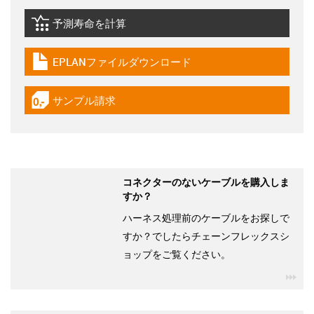
予測寿命を計算
igus-icon-lebensdauerrechner
EPLANファイルダウンロード
igus-icon-download-plan
サンプル請求
igus-icon-gratismuster
コネクターのないケーブルを購入しま
すか？
ハーネス処理前のケーブルをお探しで
すか？でしたらチェーンフレックスシ
ョップをご覧ください。
igu