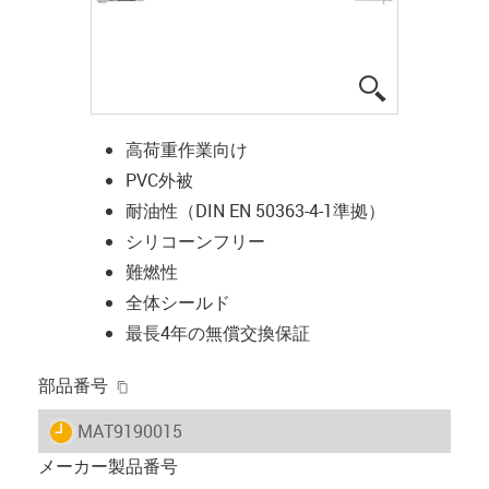
igus-icon-lup
高荷重作業向け
PVC外被
耐油性（DIN EN 50363-4-1準拠）
シリコーンフリー
難燃性
全体シールド
最長4年の無償交換保証
igus-icon-copy-clipboard
部品番号
igus-icon-lieferzeit
MAT9190015
メーカー製品番号