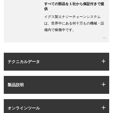
すべての部品を１社から保証付きで提
供
イグス製エナジーチェーンシステム
は、世界中にある何十万もの機械・設
備内で稼働中です。
igu
igus
テクニカルデータ
igus
製品説明
igus
オンラインツール