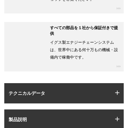
igu
すべての部品を１社から保証付きで提
供
イグス製エナジーチェーンシステム
は、世界中にある何十万もの機械・設
備内で稼働中です。
igu
igus
テクニカルデータ
igus
製品説明