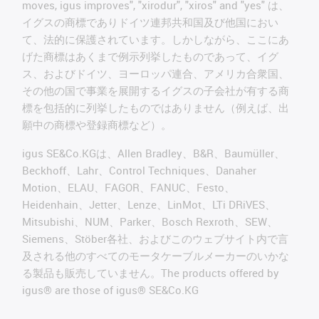
moves, igus improves", "xirodur", "xiros" and "yes" は、
イグスの商標でありドイツ連邦共和国及び他国におい
て、法的に保護されています。しかしながら、ここにあ
げた商標はあくまで例示列挙したものであって、イグ
ス、およびドイツ、ヨーロッパ連合、アメリカ合衆国、
その他の国で事業を展開するイグスの子会社が有する商
標を包括的に列挙したものではありません（例えば、出
願中の商標や登録商標など）。
igus SE&Co.KGは、Allen Bradley、B&R、Baumüller、
Beckhoff、Lahr、Control Techniques、Danaher
Motion、ELAU、FAGOR、FANUC、Festo、
Heidenhain、Jetter、Lenze、LinMot、LTi DRiVES、
Mitsubishi、NUM、Parker、Bosch Rexroth、SEW、
Siemens、Stöber各社、およびこのウェブサイト内で言
及される他のすべてのモータケーブルメーカーのいかな
る製品も販売していません。The products offered by
igus® are those of igus® SE&Co.KG