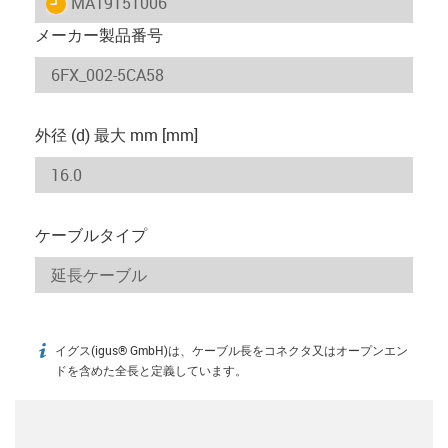
igus-icon-lieferzeit
MAT9151006
メーカー製品番号
外径 (d) 最大 mm [mm]
ケーブルタイプ
イグス(igus® GmbH)は、ケーブル長をコネクタ又はオープンエン
igus-icon-info
ドを含めた全長と定義しています。