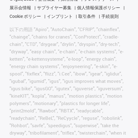
展示会情報
サプライヤー募集
個人情報保護ポリシー
Cookie ポリシー
インプリント
取引条件
手続規則
以下の用語 "Apiro", "AutoChain", "CFRIP", "chainflex",
"chainge", "chains for cranes", "ConProtect", "cradle-
chain", "CTD", "drygear", "drylin", "dryspin", "dry-tech",
"dryway", "easy chain", "e-chain", "e-chain systems", "e-
ketten", "e-kettensysteme", "e-loop", "energy chain",
"energy chain systems", "enjoyneering", "e-skin", "e-
spool", "fixflex", "flizz", "i.Cee", "ibow", "igear", "iglidur",
"igubal", "igumid", "igus", "igus improves what moves",
"igus:bike", "igusGO", "igutex", "iguverse", "iguversum",
"kineKIT", "kopla", "manus", "motion plastics", "motion
polymers", "motionary", "plastics for longer life",
"print2mold", "Rawbot", "RBTX", "readycable",
"readychain", "ReBeL", "ReCyycle", "reguse", "robolink",
"Rohbot", "savfe", "speedigus", "superwise", "take the
dryway", "tribofilament", "triflex", "twisterchain", "when it