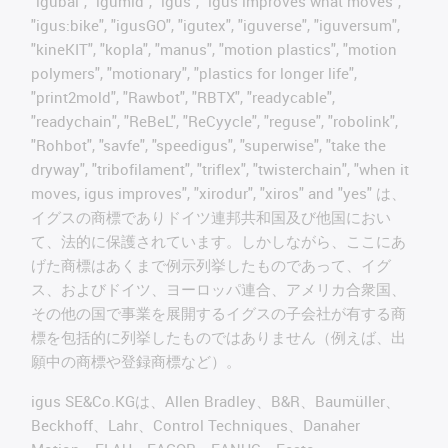
"igubal", "igumid", "igus", "igus improves what moves",
"igus:bike", "igusGO", "igutex", "iguverse", "iguversum",
"kineKIT", "kopla", "manus", "motion plastics", "motion
polymers", "motionary", "plastics for longer life",
"print2mold", "Rawbot", "RBTX", "readycable",
"readychain", "ReBeL", "ReCyycle", "reguse", "robolink",
"Rohbot", "savfe", "speedigus", "superwise", "take the
dryway", "tribofilament", "triflex", "twisterchain", "when it
moves, igus improves", "xirodur", "xiros" and "yes" は、
イグスの商標でありドイツ連邦共和国及び他国におい
て、法的に保護されています。しかしながら、ここにあ
げた商標はあくまで例示列挙したものであって、イグ
ス、およびドイツ、ヨーロッパ連合、アメリカ合衆国、
その他の国で事業を展開するイグスの子会社が有する商
標を包括的に列挙したものではありません（例えば、出
願中の商標や登録商標など）。
igus SE&Co.KGは、Allen Bradley、B&R、Baumüller、
Beckhoff、Lahr、Control Techniques、Danaher