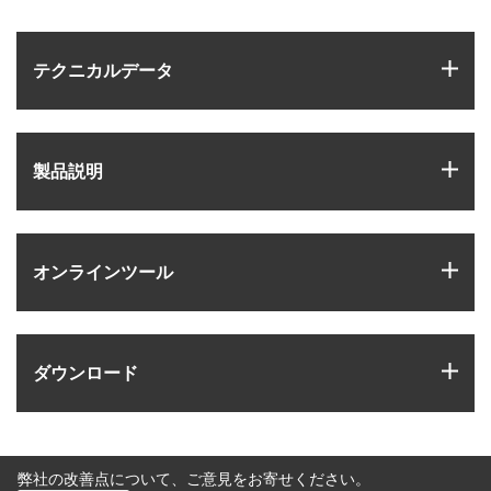
igus
テクニカルデータ
igus
製品説明
igus
オンラインツール
igus
ダウンロード
弊社の改善点について、ご意見をお寄せください。