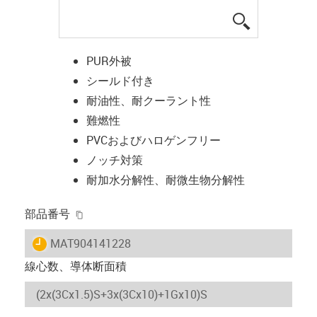
igus-icon-lup
PUR外被
シールド付き
耐油性、耐クーラント性
難燃性
PVCおよびハロゲンフリー
ノッチ対策
耐加水分解性、耐微生物分解性
igus-icon-copy-clipboard
部品番号
igus-icon-lieferzeit
MAT904141228
線心数、導体断面積