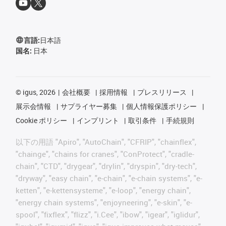
言語:
日本語
国名:
日本
©
igus, 2026
会社概要
採用情報
プレスリリース
展示会情報
サプライヤー募集
個人情報保護ポリシー
Cookie ポリシー
インプリント
取引条件
手続規則
以下の用語 "Apiro", "AutoChain", "CFRIP", "chainflex",
"chainge", "chains for cranes", "ConProtect", "cradle-
chain", "CTD", "drygear", "drylin", "dryspin", "dry-tech",
"dryway", "easy chain", "e-chain", "e-chain systems", "e-
ketten", "e-kettensysteme", "e-loop", "energy chain",
"energy chain systems", "enjoyneering", "e-skin", "e-
spool", "fixflex", "flizz", "i.Cee", "ibow", "igear", "iglidur",