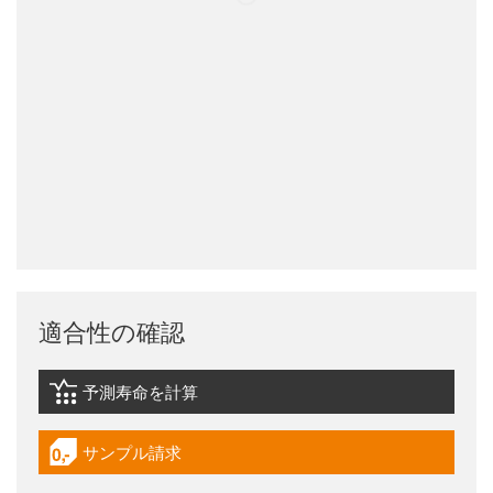
適合性の確認
予測寿命を計算
igus-icon-lebensdauerrechner
サンプル請求
igus-icon-gratismuster