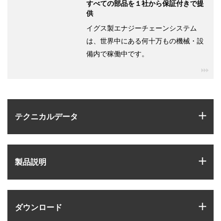
すべての部品を１社から保証付きで提
供
イグス製エナジーチェーンシステム
は、世界中にある何十万もの機械・設
備内で稼働中です。
igu
igus
テクニカルデータ
igus
製品説明
igus
ダウンロード