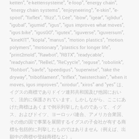
ketten", "e-kettensysteme", "e-loop", "energy chain",
"energy chain systems", "enjoyneering", "e-skin", "e-
spool", "fixflex", "flizz", "i.Cee", "ibow", "igear", "iglidur",
"igubal", "igumid", "igus", "igus improves what moves",
"igus:bike", "igusGO", "igutex", "iguverse", "iguversum",
"kineKIT", "kopla", "manus", "motion plastics", "motion
polymers", "motionary", "plastics for longer life",
"print2mold", "Rawbot", "RBTX", "readycable",
"readychain", "ReBeL", "ReCyycle", "reguse", "robolink",
"Rohbot", "savfe", "speedigus", "superwise", "take the
dryway", "tribofilament", "triflex", "twisterchain", "when it
moves, igus improves", "xirodur", "xiros" and "yes" は、
イグスの商標でありドイツ連邦共和国及び他国におい
て、法的に保護されています。しかしながら、ここにあ
げた商標はあくまで例示列挙したものであって、イグ
ス、およびドイツ、ヨーロッパ連合、アメリカ合衆国、
その他の国で事業を展開するイグスの子会社が有する商
標を包括的に列挙したものではありません（例えば、出
願中の商標や登録商標など）。