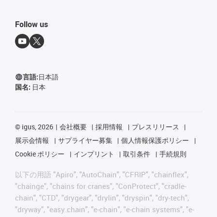
Follow us
言語:
日本語
国名:
日本
©
igus, 2026
会社概要
採用情報
プレスリリース
展示会情報
サプライヤー募集
個人情報保護ポリシー
Cookie ポリシー
インプリント
取引条件
手続規則
以下の用語 "Apiro", "AutoChain", "CFRIP", "chainflex",
"chainge", "chains for cranes", "ConProtect", "cradle-
chain", "CTD", "drygear", "drylin", "dryspin", "dry-tech",
"dryway", "easy chain", "e-chain", "e-chain systems", "e-