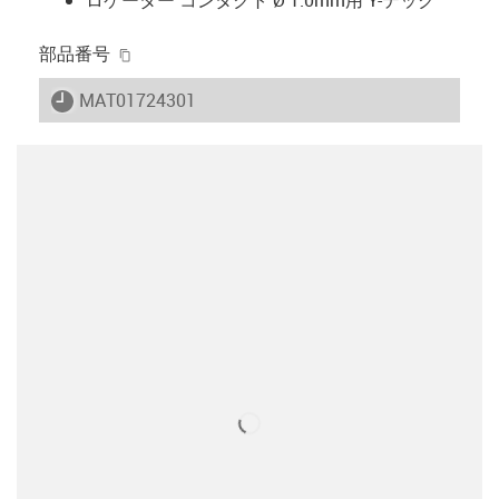
igus-icon-copy-clipboard
部品番号
igus-icon-lieferzeit
MAT01724301