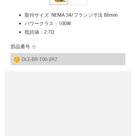
取付サイズ: NEMA 34/フランジ寸法 86mm
パワークラス：100W
抵抗値：2.7Ω
igus-icon-copy-clipboard
部品番号
igus-icon-lieferzeit
DLE-BR-100-2R7