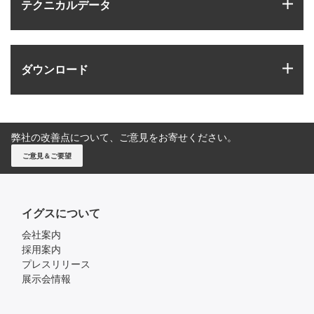
igus
テクニカルデータ
igus
ダウンロード
弊社の改善点について、ご意見をお寄せください。
ご意見＆ご要望
イグスについて
会社案内
採用案内
プレスリリース
展示会情報