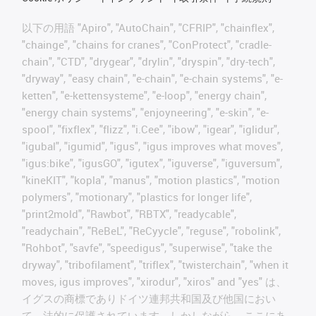
以下の用語 "Apiro", "AutoChain", "CFRIP", "chainflex",
"chainge", "chains for cranes", "ConProtect", "cradle-
chain", "CTD", "drygear", "drylin", "dryspin", "dry-tech",
"dryway", "easy chain", "e-chain", "e-chain systems", "e-
ketten", "e-kettensysteme", "e-loop", "energy chain",
"energy chain systems", "enjoyneering", "e-skin", "e-
spool", "fixflex", "flizz", "i.Cee", "ibow", "igear", "iglidur",
"igubal", "igumid", "igus", "igus improves what moves",
"igus:bike", "igusGO", "igutex", "iguverse", "iguversum",
"kineKIT", "kopla", "manus", "motion plastics", "motion
polymers", "motionary", "plastics for longer life",
"print2mold", "Rawbot", "RBTX", "readycable",
"readychain", "ReBeL", "ReCyycle", "reguse", "robolink",
"Rohbot", "savfe", "speedigus", "superwise", "take the
dryway", "tribofilament", "triflex", "twisterchain", "when it
moves, igus improves", "xirodur", "xiros" and "yes" は、
イグスの商標でありドイツ連邦共和国及び他国におい
て、法的に保護されています。しかしながら、ここにあ