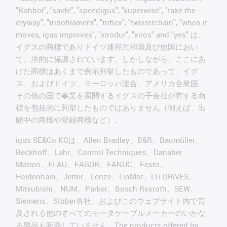
"Rohbot", "savfe", "speedigus", "superwise", "take the
dryway", "tribofilament", "triflex", "twisterchain", "when it
moves, igus improves", "xirodur", "xiros" and "yes" は、
イグスの商標でありドイツ連邦共和国及び他国におい
て、法的に保護されています。しかしながら、ここにあ
げた商標はあくまで例示列挙したものであって、イグ
ス、およびドイツ、ヨーロッパ連合、アメリカ合衆国、
その他の国で事業を展開するイグスの子会社が有する商
標を包括的に列挙したものではありません（例えば、出
願中の商標や登録商標など）。
igus SE&Co.KGは、Allen Bradley、B&R、Baumüller、
Beckhoff、Lahr、Control Techniques、Danaher
Motion、ELAU、FAGOR、FANUC、Festo、
Heidenhain、Jetter、Lenze、LinMot、LTi DRiVES、
Mitsubishi、NUM、Parker、Bosch Rexroth、SEW、
Siemens、Stöber各社、およびこのウェブサイト内で言
及される他のすべてのモータケーブルメーカーのいかな
る製品も販売していません。The products offered by