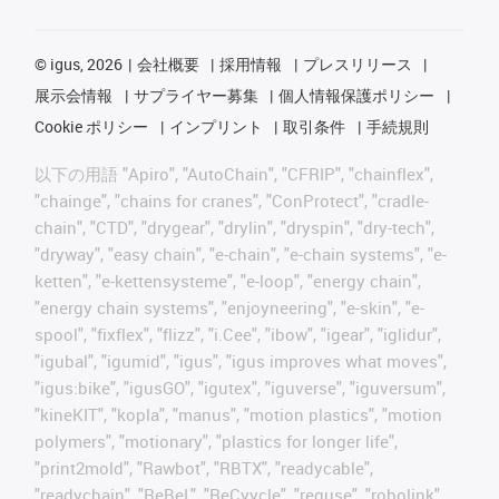
©
igus, 2026
会社概要
採用情報
プレスリリース
展示会情報
サプライヤー募集
個人情報保護ポリシー
Cookie ポリシー
インプリント
取引条件
手続規則
以下の用語 "Apiro", "AutoChain", "CFRIP", "chainflex",
"chainge", "chains for cranes", "ConProtect", "cradle-
chain", "CTD", "drygear", "drylin", "dryspin", "dry-tech",
"dryway", "easy chain", "e-chain", "e-chain systems", "e-
ketten", "e-kettensysteme", "e-loop", "energy chain",
"energy chain systems", "enjoyneering", "e-skin", "e-
spool", "fixflex", "flizz", "i.Cee", "ibow", "igear", "iglidur",
"igubal", "igumid", "igus", "igus improves what moves",
"igus:bike", "igusGO", "igutex", "iguverse", "iguversum",
"kineKIT", "kopla", "manus", "motion plastics", "motion
polymers", "motionary", "plastics for longer life",
"print2mold", "Rawbot", "RBTX", "readycable",
"readychain", "ReBeL", "ReCyycle", "reguse", "robolink",