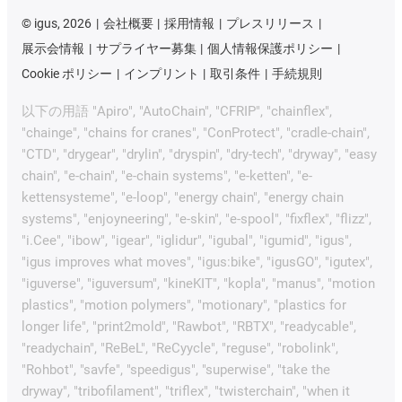
©
igus, 2026
会社概要
採用情報
プレスリリース
展示会情報
サプライヤー募集
個人情報保護ポリシー
Cookie ポリシー
インプリント
取引条件
手続規則
以下の用語 "Apiro", "AutoChain", "CFRIP", "chainflex",
"chainge", "chains for cranes", "ConProtect", "cradle-chain",
"CTD", "drygear", "drylin", "dryspin", "dry-tech", "dryway", "easy
chain", "e-chain", "e-chain systems", "e-ketten", "e-
kettensysteme", "e-loop", "energy chain", "energy chain
systems", "enjoyneering", "e-skin", "e-spool", "fixflex", "flizz",
"i.Cee", "ibow", "igear", "iglidur", "igubal", "igumid", "igus",
"igus improves what moves", "igus:bike", "igusGO", "igutex",
"iguverse", "iguversum", "kineKIT", "kopla", "manus", "motion
plastics", "motion polymers", "motionary", "plastics for
longer life", "print2mold", "Rawbot", "RBTX", "readycable",
"readychain", "ReBeL", "ReCyycle", "reguse", "robolink",
"Rohbot", "savfe", "speedigus", "superwise", "take the
dryway", "tribofilament", "triflex", "twisterchain", "when it