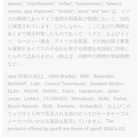
dryway", "tribofilament", "triflex", "twisterchain", "when it
moves, igus improves", "xirodur", "xiros" and "yes" は、イグ
スの商標でありドイツ連邦共和国及び他国において、法的
に保護されています。しかしながら、ここにあげた商標は
あくまで例示列挙したものであって、イグス、およびドイ
ツ、ヨーロッパ連合、アメリカ合衆国、その他の国で事業
を展開するイグスの子会社が有する商標を包括的に列挙し
たものではありません（例えば、出願中の商標や登録商標
など）。
igus SE&Co.KGは、Allen Bradley、B&R、Baumüller、
Beckhoff、Lahr、Control Techniques、Danaher Motion、
ELAU、FAGOR、FANUC、Festo、Heidenhain、Jetter、
Lenze、LinMot、LTi DRiVES、Mitsubishi、NUM、Parker、
Bosch Rexroth、SEW、Siemens、Stöber各社、およびこの
ウェブサイト内で言及される他のすべてのモータケーブル
メーカーのいかなる製品も販売していません。The
products offered by igus® are those of igus® SE&Co.KG