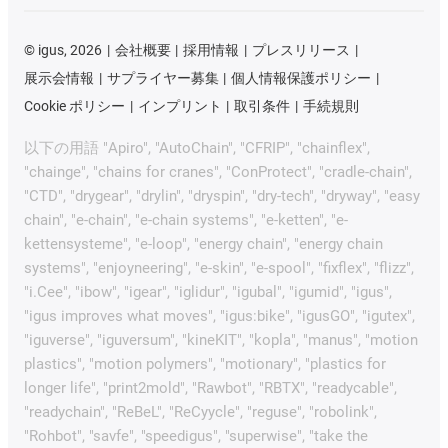
©
igus, 2026
会社概要
採用情報
プレスリリース
展示会情報
サプライヤー募集
個人情報保護ポリシー
Cookie ポリシー
インプリント
取引条件
手続規則
以下の用語 "Apiro", "AutoChain", "CFRIP", "chainflex",
"chainge", "chains for cranes", "ConProtect", "cradle-chain",
"CTD", "drygear", "drylin", "dryspin", "dry-tech", "dryway", "easy
chain", "e-chain", "e-chain systems", "e-ketten", "e-
kettensysteme", "e-loop", "energy chain", "energy chain
systems", "enjoyneering", "e-skin", "e-spool", "fixflex", "flizz",
"i.Cee", "ibow", "igear", "iglidur", "igubal", "igumid", "igus",
"igus improves what moves", "igus:bike", "igusGO", "igutex",
"iguverse", "iguversum", "kineKIT", "kopla", "manus", "motion
plastics", "motion polymers", "motionary", "plastics for
longer life", "print2mold", "Rawbot", "RBTX", "readycable",
"readychain", "ReBeL", "ReCyycle", "reguse", "robolink",
"Rohbot", "savfe", "speedigus", "superwise", "take the