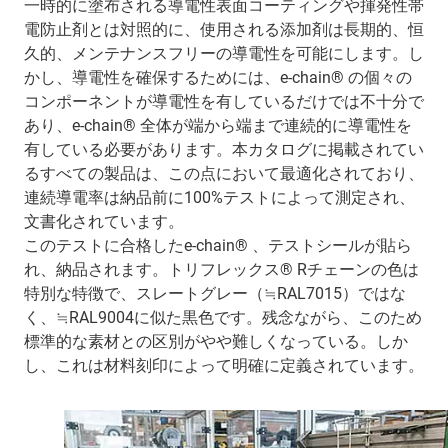
一時的に塗布される導電性表面コーティングや揮発性帯
電防止剤とは対照的に、使用される添加剤は長期的、恒
久的、メンテナンスフリーの導電性を可能にします。し
かし、導電性を確保するためには、e-chain® の個々の
コンポーネントが導電性を有しているだけでは不十分で
あり、e-chain® 全体が端から端まで連続的に導電性を
有している必要があります。本カタログに掲載されてい
るすべての製品は、この点において最適化されており、
連続導電率は納品前に100%テストによって測定され、
文書化されています。
このテストに合格したe-chain® 、テストシールが貼ら
れ、納品されます。トリフレックス® Rチェーンの色は
特別な特徴で、スレートグレー（≒RAL7015）ではな
く、≒RAL9004に似た黒色です。残念ながら、このため
標準的な素材との区別がやや難しくなっている。しか
し、これは材料刻印によって明確に定義されています。