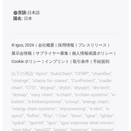
言語:
日本語
国名:
日本
©
igus, 2026
会社概要
採用情報
プレスリリース
展示会情報
サプライヤー募集
個人情報保護ポリシー
Cookie ポリシー
インプリント
取引条件
手続規則
以下の用語 "Apiro", "AutoChain", "CFRIP", "chainflex",
"chainge", "chains for cranes", "ConProtect", "cradle-
chain", "CTD", "drygear", "drylin", "dryspin", "dry-tech",
"dryway", "easy chain", "e-chain", "e-chain systems", "e-
ketten", "e-kettensysteme", "e-loop", "energy chain",
"energy chain systems", "enjoyneering", "e-skin", "e-
spool", "fixflex", "flizz", "i.Cee", "ibow", "igear", "iglidur",
"igubal", "igumid", "igus", "igus improves what moves",
"igus:bike", "igusGO", "igutex", "iguverse", "iguversum",