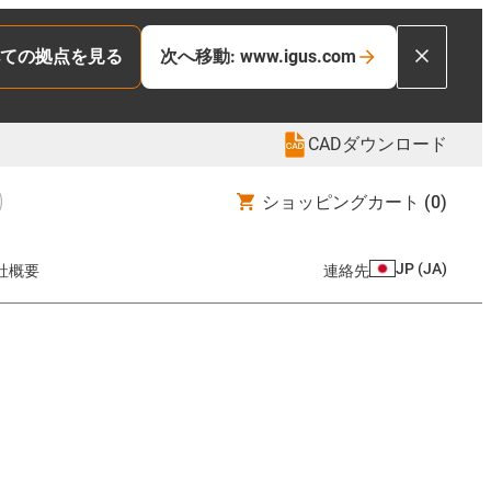
ての拠点を見る
次へ移動: www.igus.com
CADダウンロード
ショッピングカート
(0)
JP
(
JA
)
社概要
連絡先