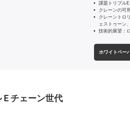
課題トリプル
クレーンの可
クレーントロ
ェストゥーン
技術的展望：ロ
ホワイトペー
 E チェーン世代