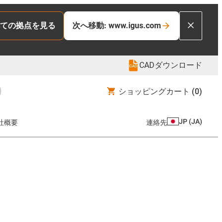
ての拠点を見る
次へ移動: www.igus.com
CADダウンロード
ショッピングカート
(0)
JP
(
JA
)
社概要
連絡先