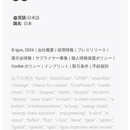
言語:
日本語
国名:
日本
©
igus, 2026
会社概要
採用情報
プレスリリース
展示会情報
サプライヤー募集
個人情報保護ポリシー
Cookie ポリシー
インプリント
取引条件
手続規則
以下の用語 "Apiro", "AutoChain", "CFRIP", "chainflex",
"chainge", "chains for cranes", "ConProtect", "cradle-
chain", "CTD", "drygear", "drylin", "dryspin", "dry-tech",
"dryway", "easy chain", "e-chain", "e-chain systems", "e-
ketten", "e-kettensysteme", "e-loop", "energy chain",
"energy chain systems", "enjoyneering", "e-skin", "e-
spool", "fixflex", "flizz", "i.Cee", "ibow", "igear", "iglidur",
"igubal", "igumid", "igus", "igus improves what moves",