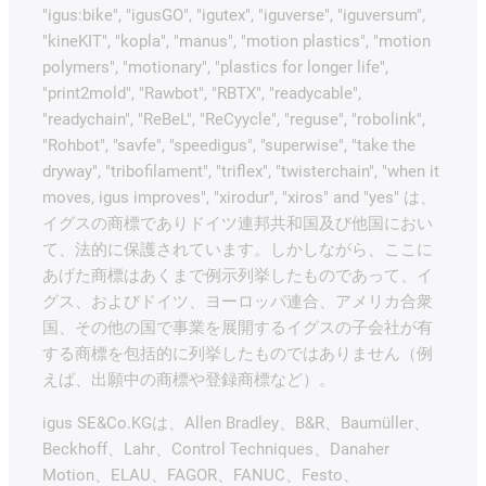
"igus:bike", "igusGO", "igutex", "iguverse", "iguversum",
"kineKIT", "kopla", "manus", "motion plastics", "motion
polymers", "motionary", "plastics for longer life",
"print2mold", "Rawbot", "RBTX", "readycable",
"readychain", "ReBeL", "ReCyycle", "reguse", "robolink",
"Rohbot", "savfe", "speedigus", "superwise", "take the
dryway", "tribofilament", "triflex", "twisterchain", "when it
moves, igus improves", "xirodur", "xiros" and "yes" は、
イグスの商標でありドイツ連邦共和国及び他国におい
て、法的に保護されています。しかしながら、ここに
あげた商標はあくまで例示列挙したものであって、イ
グス、およびドイツ、ヨーロッパ連合、アメリカ合衆
国、その他の国で事業を展開するイグスの子会社が有
する商標を包括的に列挙したものではありません（例
えば、出願中の商標や登録商標など）。
igus SE&Co.KGは、Allen Bradley、B&R、Baumüller、
Beckhoff、Lahr、Control Techniques、Danaher
Motion、ELAU、FAGOR、FANUC、Festo、