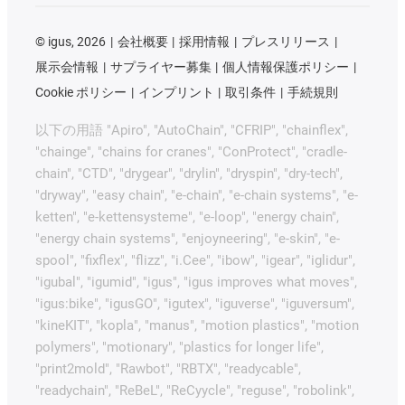
©
igus, 2026
会社概要
採用情報
プレスリリース
展示会情報
サプライヤー募集
個人情報保護ポリシー
Cookie ポリシー
インプリント
取引条件
手続規則
以下の用語 "Apiro", "AutoChain", "CFRIP", "chainflex",
"chainge", "chains for cranes", "ConProtect", "cradle-
chain", "CTD", "drygear", "drylin", "dryspin", "dry-tech",
"dryway", "easy chain", "e-chain", "e-chain systems", "e-
ketten", "e-kettensysteme", "e-loop", "energy chain",
"energy chain systems", "enjoyneering", "e-skin", "e-
spool", "fixflex", "flizz", "i.Cee", "ibow", "igear", "iglidur",
"igubal", "igumid", "igus", "igus improves what moves",
"igus:bike", "igusGO", "igutex", "iguverse", "iguversum",
"kineKIT", "kopla", "manus", "motion plastics", "motion
polymers", "motionary", "plastics for longer life",
"print2mold", "Rawbot", "RBTX", "readycable",
"readychain", "ReBeL", "ReCyycle", "reguse", "robolink",