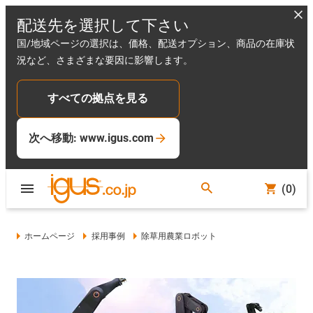
配送先を選択して下さい
国/地域ページの選択は、価格、配送オプション、商品の在庫状
況など、さまざまな要因に影響します。
すべての拠点を見る
次へ移動: www.igus.com
(0)
ホームページ
採用事例
除草用農業ロボット