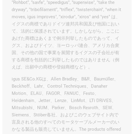
"Rohbot", "savfe", "speedigus", "superwise", "take the
dryway", "tribofilament", "triflex", "twisterchain", "when it
moves, igus improves", "xirodur", "xiros" and "yes" は、
イグスの商標でありドイツ連邦共和国及び他国におい
て、法的に保護されています。しかしながら、ここに
あげた商標はあくまで例示列挙したものであって、イ
グス、およびドイツ、ヨーロッパ連合、アメリカ合衆
国、その他の国で事業を展開するイグスの子会社が有
する商標を包括的に列挙したものではありません（例
えば、出願中の商標や登録商標など）。
igus SE&Co.KGは、Allen Bradley、B&R、Baumüller、
Beckhoff、Lahr、Control Techniques、Danaher
Motion、ELAU、FAGOR、FANUC、Festo、
Heidenhain、Jetter、Lenze、LinMot、LTi DRiVES、
Mitsubishi、NUM、Parker、Bosch Rexroth、SEW、
Siemens、Stöber各社、およびこのウェブサイト内で
言及される他のすべてのモータケーブルメーカーのい
かなる製品も販売していません。The products offered