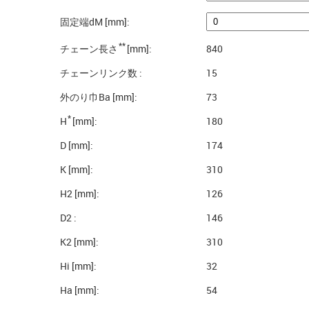
固定端dM [mm]:
**
チェーン長さ
[mm]:
840
チェーンリンク数 :
15
外のり巾Ba [mm]:
73
*
H
[mm]:
180
D [mm]:
174
K [mm]:
310
H2 [mm]:
126
D2 :
146
K2 [mm]:
310
Hi [mm]:
32
Ha [mm]:
54