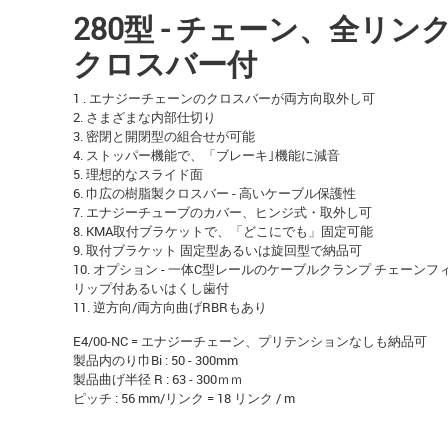
280型 - チェーン、全リン
クロスバー付
1 . エナジーチェーンのクロスバーが両方向取外し可
2. さまざまな内部仕切り
3. 密閉と開閉型の組合せが可能
4. ストッパー機能で、「ブレーキ｣機能に減音
5. 理想的なスライド面
6. 巾広の樹脂製クロスバー - 高いケーブル保護性
7. エナジーチューブのカバー、ヒンジ式・取外し可
8. KMA取付ブラケットで、「どこにでも」固定可能
9. 取付ブラケット 固定型あるいは旋回型で納品可
10. オプション - 一体C型レールのケーブルクランプ チェーン
リップ付あるいはくし歯付
11. 逆方向/両方向曲げRBRもあり
E4/00-NC = エナジーチェーン、プリテンションなしも納品可
製品内のり巾Bi : 50 - 300mm
製品曲げ半径 R : 63 - 300ｍｍ
ピッチ : 56 mm/リンク = 18 リンク / m