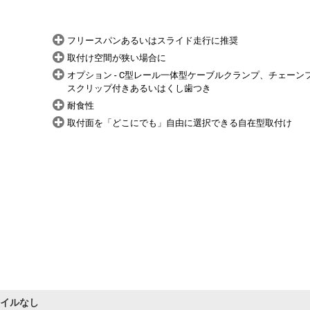
フリースパンあるいはスライド走行に推奨
取付け空間が狭い場合に
オプション - C型レール一体型ケーブルクランプ、チェーン
スクリップ付きあるいはくし歯つき
耐食性
取付面を「どこにでも」自由に選択できる自在型取付け
ァイルなし