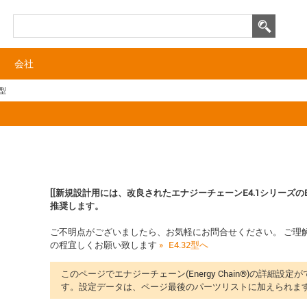
会社
0型
[[新規設計用には、改良されたエナジーチェーンE4.1シリーズのE4
推奨します。
ご不明点がございましたら、お気軽にお問合せください。 ご理
の程宜しくお願い致します
E4.32型へ
このページでエナジーチェーン(Energy Chain®)の詳細設定
す。設定データは、ページ最後のパーツリストに加えられま