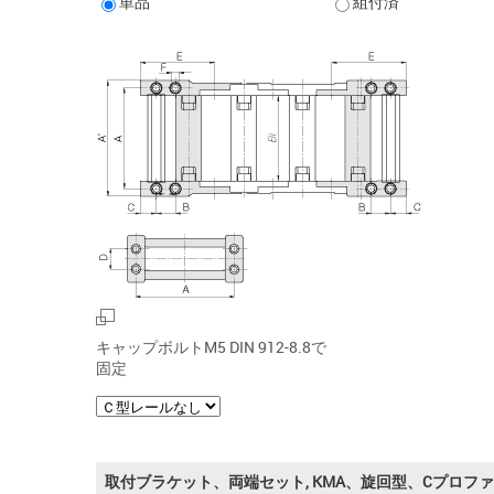
単品
組付済
キャップボルトM5 DIN 912-8.8で
固定
取付ブラケット、両端セット, KMA、旋回型、Cプロフ