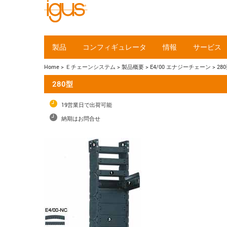
製品
コンフィギュレータ
情報
サービス
Home
> Ｅチェーンシステム
> 製品概要
> E4/00 エナジーチェーン
> 28
280型
19営業日で出荷可能
納期はお問合せ