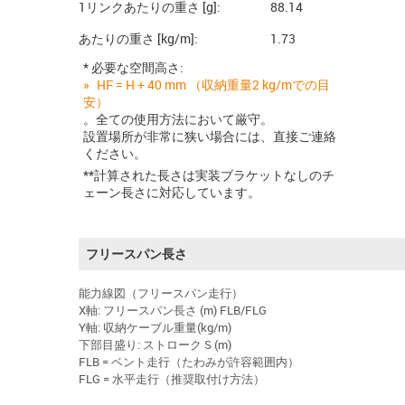
1リンクあたりの重さ [g]:
88.14
あたりの重さ [kg/m]:
1.73
* 必要な空間高さ:
HF = H + 40 mm （収納重量2 kg/mでの目
安）
。全ての使用方法において厳守。
設置場所が非常に狭い場合には、直接ご連絡
ください。
**計算された長さは実装ブラケットなしのチ
ェーン長さに対応しています。
フリースパン長さ
能力線図（フリースパン走行）
X軸: フリースパン長さ (m) FLB/FLG
Y軸: 収納ケーブル重量(kg/m)
下部目盛り: ストローク S (m)
FLB = ベント走行（たわみが許容範囲内）
FLG = 水平走行（推奨取付け方法）