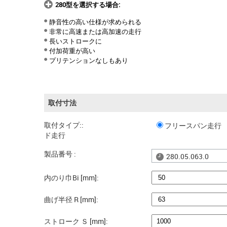
280型を選択する場合:
静音性の高い仕様が求められる
非常に高速または高加速の走行
長いストロークに
付加荷重が高い
プリテンションなしもあり
取付寸法
取付タイプ::
フリースパン走行
ド走行
製品番号 :
280.05.063.0
内のり巾Bi [mm]:
曲げ半径 R [mm]:
ストローク Ｓ [mm]: