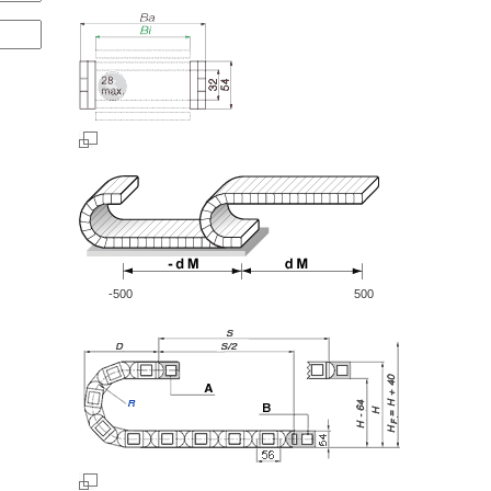
-500
500