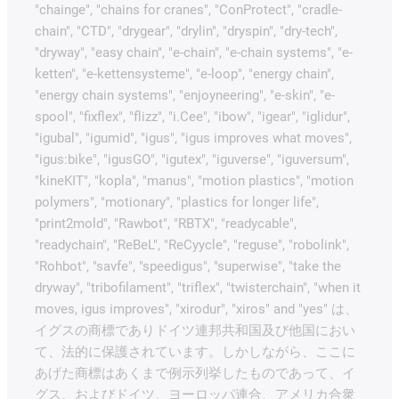
"chainge", "chains for cranes", "ConProtect", "cradle-
chain", "CTD", "drygear", "drylin", "dryspin", "dry-tech",
"dryway", "easy chain", "e-chain", "e-chain systems", "e-
ketten", "e-kettensysteme", "e-loop", "energy chain",
"energy chain systems", "enjoyneering", "e-skin", "e-
spool", "fixflex", "flizz", "i.Cee", "ibow", "igear", "iglidur",
"igubal", "igumid", "igus", "igus improves what moves",
"igus:bike", "igusGO", "igutex", "iguverse", "iguversum",
"kineKIT", "kopla", "manus", "motion plastics", "motion
polymers", "motionary", "plastics for longer life",
"print2mold", "Rawbot", "RBTX", "readycable",
"readychain", "ReBeL", "ReCyycle", "reguse", "robolink",
"Rohbot", "savfe", "speedigus", "superwise", "take the
dryway", "tribofilament", "triflex", "twisterchain", "when it
moves, igus improves", "xirodur", "xiros" and "yes" は、
イグスの商標でありドイツ連邦共和国及び他国におい
て、法的に保護されています。しかしながら、ここに
あげた商標はあくまで例示列挙したものであって、イ
グス、およびドイツ、ヨーロッパ連合、アメリカ合衆