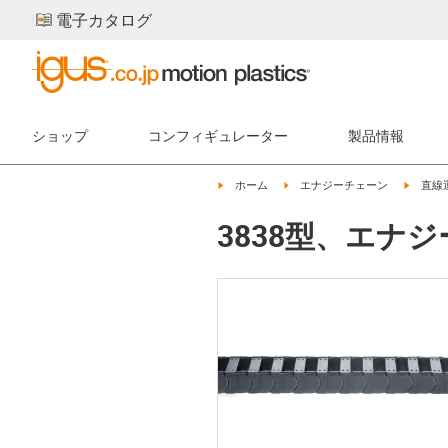
電子カタログ
ショップ
コンフィギュレーター
製品情報
igus-icon-arrow-right
igus-icon-arrow-right
igus-ic
ホーム
エナジーチェーン
直線
3838型、エナ