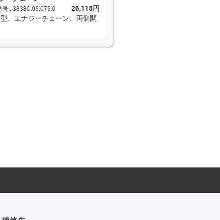
26,115円
番号
:
3838C.05.075.0
38型、エナジーチェーン、両側開