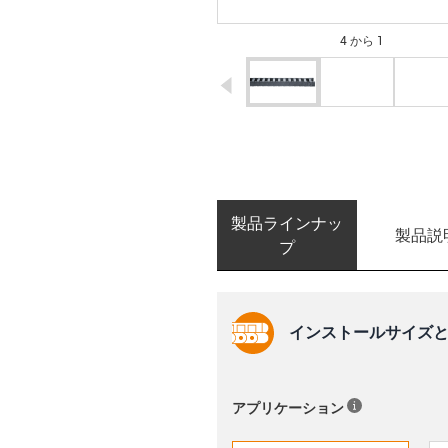
4 から 1
igus-icon-arrow-left
製品ラインナッ
製品説
プ
インストールサイズと
アプリケーション