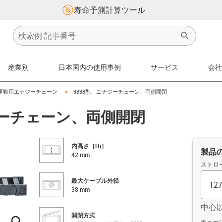
寿命予測計算ツール
産業別
日本国内の使用事例
サービス
会社
on-arrow-right
igus-icon-arrow-right
運動用エナジーチェーン
3838型、エナジーチェーン、両側開閉
ジーチェーン、両側開閉
内高さ［Hi］
製品
42 mm
ストロ
最大ケーブル外径
38 mm
中心
開閉方式
igus-icon-lupe
igus-icon-lupe
igus-icon-lupe
igus-icon-lupe
オフセッ
チェーン