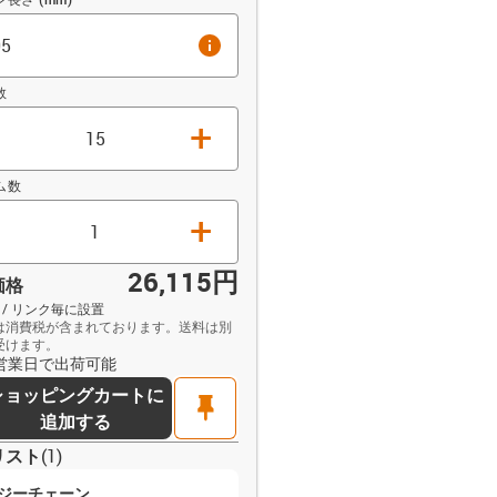
info
数
+
ム数
+
26,115円
価格
円 / リンク毎に設置
は消費税が含まれております。送料は別
受けます。
opdown-up
9営業日で出荷可能
ショッピングカートに
pin
追加する
リスト
(
1
)
ジーチェーン