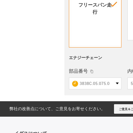
igus-i
フリースパン走
行
エナジーチェーン
igus-icon-copy-cli
部品番号
内幅
igus-icon-lieferzeit
3838C.05.075.0
5
弊社の改善点について、ご意見をお寄せください。
ご意見＆