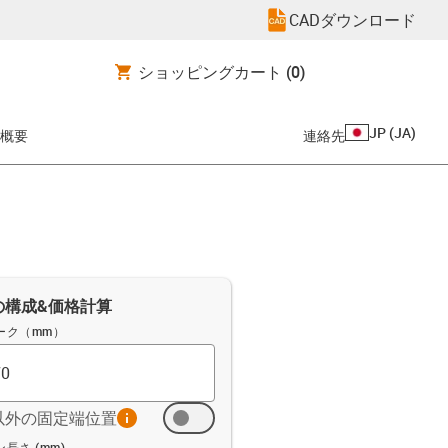
CADダウンロード
ショッピングカート
(0)
JP
(
JA
)
概要
連絡先
の構成&価格計算
ーク（mm）
以外の固定端位置
info
ト (mm)
長さ (mm)