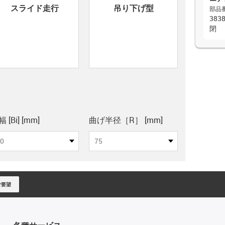
con-check
スライド走行
吊り下げ型
部品
38
閉
pboard
 [Bi] [mm]
曲げ半径［R］ [mm]
0
75
ご要望