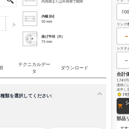
内周側または外周側で開閉
内幅 [Bi]
50 mm
igus-icon-arrow-right
リンク
-
曲げ半径［R］
75 mm
システ
-
テクニカルデー
明
ダウンロード
タ
合計
1,741
価格に
途申し
igus-icon-dr
1
種類を選択してください:
cart
部品
エナ