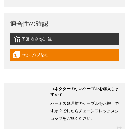
適合性の確認
予測寿命を計算
igus-icon-lebensdauerrechner
サンプル請求
igus-icon-gratismuster
コネクターのないケーブルを購入しま
すか？
ハーネス処理前のケーブルをお探しで
すか？でしたらチェーンフレックスシ
ョップをご覧ください。
igu