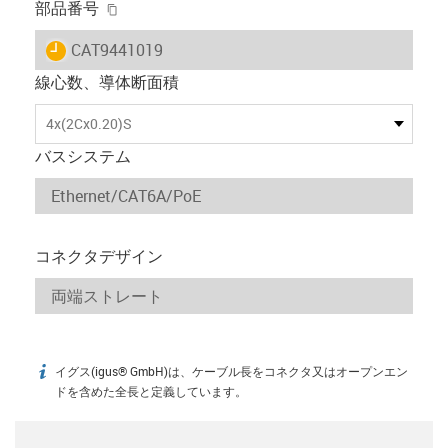
igus-icon-copy-clipboard
部品番号
igus-icon-lieferzeit
CAT9441019
線心数、導体断面積
4x(2Cx0.20)S
バスシステム
コネクタデザイン
イグス(igus® GmbH)は、ケーブル長をコネクタ又はオープンエン
igus-icon-info
ドを含めた全長と定義しています。