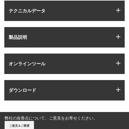
igus
テクニカルデータ
igus
製品説明
igus
オンラインツール
igus
ダウンロード
弊社の改善点について、ご意見をお寄せください。
ご意見＆ご要望