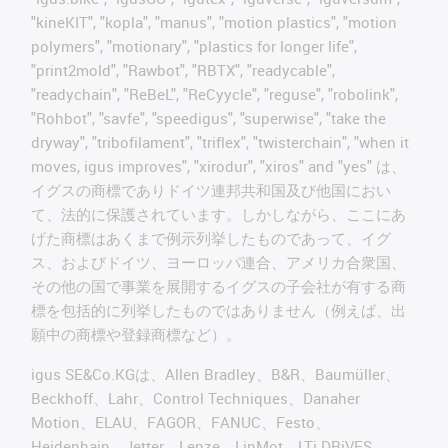
"kineKIT", "kopla", "manus", "motion plastics", "motion
polymers", "motionary", "plastics for longer life",
"print2mold", "Rawbot", "RBTX", "readycable",
"readychain", "ReBeL", "ReCyycle", "reguse", "robolink",
"Rohbot", "savfe", "speedigus", "superwise", "take the
dryway", "tribofilament", "triflex", "twisterchain", "when it
moves, igus improves", "xirodur", "xiros" and "yes" は、
イグスの商標でありドイツ連邦共和国及び他国におい
て、法的に保護されています。しかしながら、ここにあ
げた商標はあくまで例示列挙したものであって、イグ
ス、およびドイツ、ヨーロッパ連合、アメリカ合衆国、
その他の国で事業を展開するイグスの子会社が有する商
標を包括的に列挙したものではありません（例えば、出
願中の商標や登録商標など）。
igus SE&Co.KGは、Allen Bradley、B&R、Baumüller、
Beckhoff、Lahr、Control Techniques、Danaher
Motion、ELAU、FAGOR、FANUC、Festo、
Heidenhain、Jetter、Lenze、LinMot、LTi DRiVES、