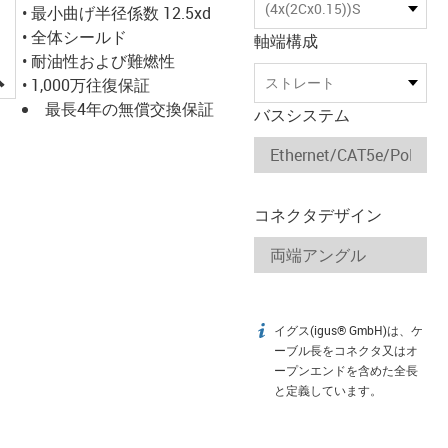
(4x(2Cx0.15))S
• 最小曲げ半径係数 12.5xd
• 全体シールド
軸端構成
• 耐油性および難燃性
igus-icon-lupe
ストレート
• 1,000万往復保証
最長4年の無償交換保証
バスシステム
コネクタデザイン
イグス(igus® GmbH)は、ケ
igus-icon-info
ーブル長をコネクタ又はオ
ープンエンドを含めた全長
と定義しています。