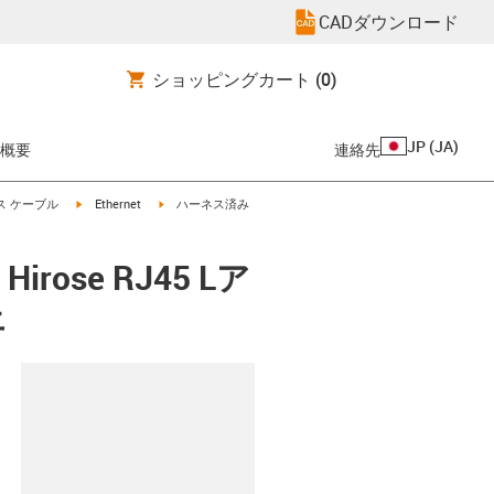
CADダウンロード
ショッピングカート
(0)
JP
(
JA
)
概要
連絡先
igus-icon-arrow-right
igus-icon-arrow-right
ス ケーブル
Ethernet
ハーネス済み
ose RJ45 Lア
上
clipboard