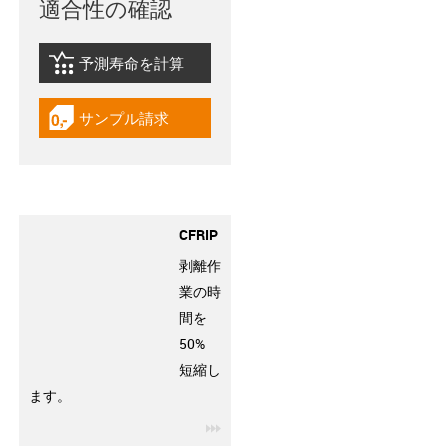
適合性の確認
予測寿命を計算
igus-icon-lebensdauerrechner
サンプル請求
igus-icon-gratismuster
CFRIP
剥離作
業の時
間を
50%
短縮し
ます。
igus-icon-3arrow