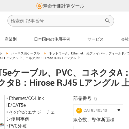
寿命予測計算ツール
産業別
日本国内の使用事例
サービス
会社
igus-icon-arrow-right
igus-icon-arrow-right
ル
ハーネス済ケーブル
ネットワーク、Ethernet、光ファイバー、フィールドバ
45 Lアングル 上、コネクタB：Hirose RJ45 Lアングル 上
eケーブル、PVC、コネクタA：Hir
B：Hirose RJ45 Lアングル 
igus-icon-copy-
• Ethernet/CC-Link
部品番号
IE/CAT5e
igus-icon-lieferzeit
CAT9340340
• その他のエナジーチェー
ン使用事例
線心数、導体断面積
• PVC外被