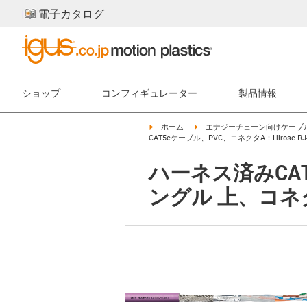
電子カタログ
ショップ
コンフィギュレーター
製品情報
igus-icon-arrow-right
igus-icon-arrow-right
ホーム
エナジーチェーン向けケーブ
CAT5eケーブル、PVC、コネクタA：Hirose RJ
ハーネス済みCAT5
ングル 上、コネクタ