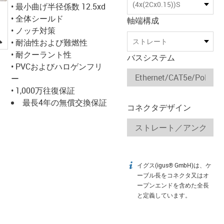
(4x(2Cx0.15))S
• 最小曲げ半径係数 12.5xd
• 全体シールド
軸端構成
• ノッチ対策
igus-icon-lupe
ストレート
• 耐油性および難燃性
• 耐クーラント性
バスシステム
• PVCおよびハロゲンフリ
ー
• 1,000万往復保証
最長4年の無償交換保証
コネクタデザイン
イグス(igus® GmbH)は、ケ
igus-icon-info
ーブル長をコネクタ又はオ
ープンエンドを含めた全長
と定義しています。