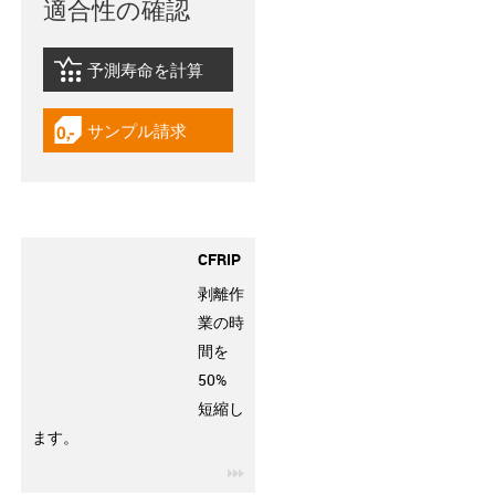
適合性の確認
予測寿命を計算
igus-icon-lebensdauerrechner
サンプル請求
igus-icon-gratismuster
CFRIP
剥離作
業の時
間を
50%
短縮し
ます。
igus-icon-3arrow