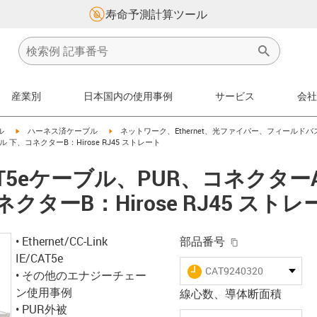
寿命予測計算ツール
産業別
日本国内の使用事例
サービス
会社
igus-icon-arrow-right
igus-icon-arrow-right
ル
ハーネス済ケーブル
ネットワーク、Ethernet、光ファイバー、フィールドバ
グル 下、コネクターB：Hirose RJ45 ストレート
eケーブル、PUR、コネクターA：Hi
クターB：Hirose RJ45 ストレ
igus-icon-copy-
• Ethernet/CC-Link
部品番号
IE/CAT5e
igus-icon-lieferzeit
CAT9240320
• その他のエナジーチェー
ン使用事例
線心数、導体断面積
• PUR外被