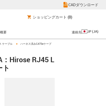
CADダウンロード
ショッピングカート
(0)
JP
(
JA
)
概要
連絡先
igus-icon-arrow-right
ス ケーブル
ハーネス済みCAT5eケーブ
rose RJ45 L
ート
clipboard