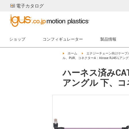
電子カタログ
ショップ
コンフィギュレーター
製品情報
igus-icon-arrow-right
igus-icon-arrow-right
ホーム
エナジーチェーン向けケーブ
ル、PUR、コネクターA：Hirose RJ45 Lアン
ハーネス済みCAT5
アングル 下、コネ