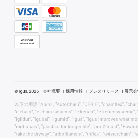
Diners Club
International
©
igus, 2026
会社概要
採用情報
プレスリリース
展示会
以下の用語 "Apiro", "AutoChain", "CFRIP", "chainflex", "chainge",
"e-chain", "e-chain systems", "e-ketten", "e-kettensysteme", "e
"iglidur", "igubal", "igumid", "igus", "igus improves what mo
"motionary", "plastics for longer life", "print2mold", "Rawbo
"take the dryway", "tribofilament", "triflex", "t