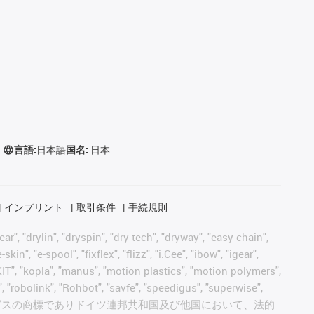
言語:
日本語
国名:
日本
インプリント
取引条件
手続規則
, "drylin", "dryspin", "dry-tech", "dryway", "easy chain",
", "e-spool", "fixflex", "flizz", "i.Cee", "ibow", "igear",
eKIT", "kopla", "manus", "motion plastics", "motion polymers",
, "robolink", "Rohbot", "savfe", "speedigus", "superwise",
 "xiros" and "yes" は、イグスの商標でありドイツ連邦共和国及び他国において、法的