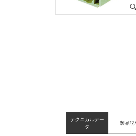
テクニカルデー
製品説
タ