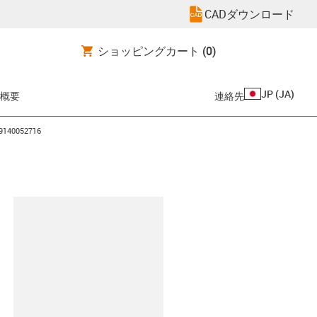
CADダウンロード
ショッピングカート
(0)
JP
(
JA
)
概要
連絡先
9140052716
clipboard