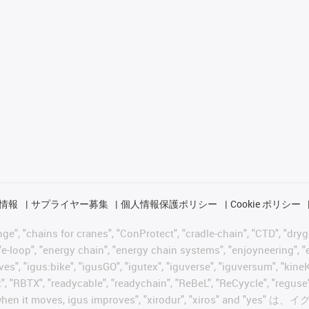
情報
サプライヤー募集
個人情報保護ポリシー
Cookie ポリシー
 "chains for cranes", "ConProtect", "cradle-chain", "CTD", "drygear"
-loop", "energy chain", "energy chain systems", "enjoyneering", "e-skin
ves", "igus:bike", "igusGO", "igutex", "iguverse", "iguversum", "kin
t", "RBTX", "readycable", "readychain", "ReBeL", "ReCyycle", "reguse"
wisterchain", "when it moves, igus improves", "xirodur",