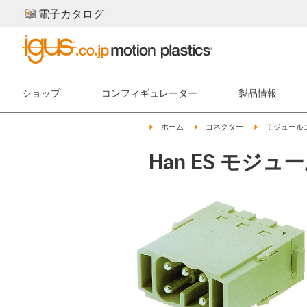
電子カタログ
ショップ
コンフィギュレーター
製品情報
igus-icon-arrow-right
igus-icon-arrow-right
igus-icon-arro
ホーム
コネクター
モジュール
Han ES モジュール 