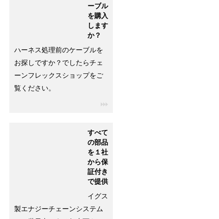
ーブル
を購入
します
か？
ハーネス処理前のケーブルを
お探しですか？でしたらチェ
ーンフレックスショップをご
覧ください。
igus-icon-3arrow
すべて
の部品
を１社
から保
証付き
で提供
イグス
製エナジーチェーンシステム