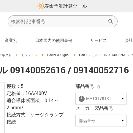
寿命予測計算ツール
産業別
日本国内の使用事例
サービス
会社
w-right
igus-icon-arrow-right
igus-icon-arrow-right
igus-icon-arrow-right
コネクト
モジュール
Power & Signal
Han ES モジュール 09140052616 / 0
09140052616 / 09140052716
igus-icon-copy-
極数：5
部品番号
定格値：16A/400V
igus-icon-lieferzeit
MAT0178131
適合導体断面積：0.14～
2.5mm²
メーカー製品番号
接続方式：ケージクランプ
部品番号
接続