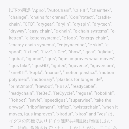
以下の用語 "Apiro", "AutoChain", "CFRIP", "chainflex",
"chainge", "chains for cranes", "ConProtect", "cradle-
chain", "CTD", "drygear", "drylin", "dryspin", "dry-tech",
"dryway", "easy chain", "e-chain", "e-chain systems", "e-
ketten", "e-kettensysteme", "e-loop", "energy chain",
"energy chain systems", "enjoyneering", "e-skin", "e-
spool", "fixflex", "flizz", "i.Cee", "ibow", "igear", "iglidur",
"igubal", "igumid", "igus", "igus improves what moves",
"igus:bike", "igusGO", "igutex", "iguverse", "iguversum",
"kineKIT", "kopla", "manus", "motion plastics", "motion
polymers", "motionary", "plastics for longer life",
"print2mold", "Rawbot", "RBTX", "readycable",
"readychain", "ReBeL", "ReCyycle", "reguse", "robolink",
"Rohbot", "savfe", "speedigus", "superwise", "take the
dryway", "tribofilament", "triflex", "twisterchain", "when it
moves, igus improves", "xirodur", "xiros" and "yes" は、
イグスの商標でありドイツ連邦共和国及び他国におい
て、法的に保護されています。しかしながら、ここにあ