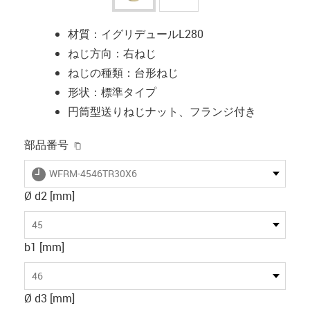
材質：イグリデュールL280
ねじ方向：右ねじ
ねじの種類：台形ねじ
形状：標準タイプ
円筒型送りねじナット、フランジ付き
igus-icon-copy-clipboard
部品番号
igus-icon-lieferzeit
WFRM-4546TR30X6
Ø d2 [mm]
45
b1 [mm]
46
Ø d3 [mm]