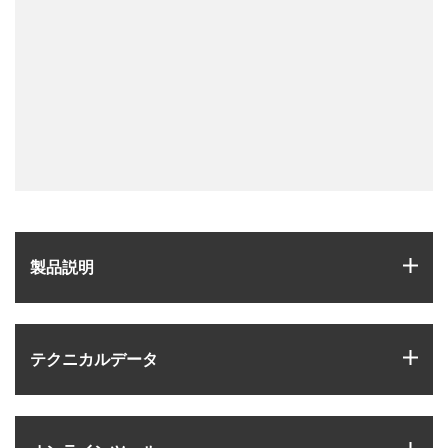
igus
製品説明
igus
テクニカルデータ
igus