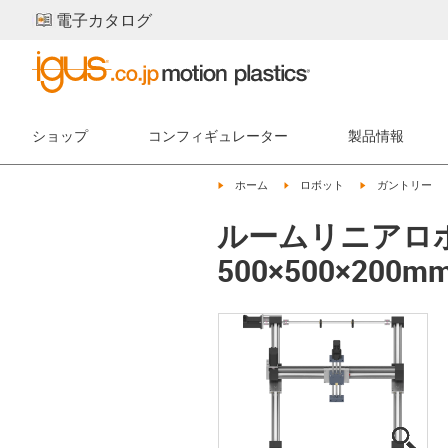
電子カタログ
ショップ
コンフィギュレーター
製品情報
igus-icon-arrow-right
igus-icon-arrow-right
igus-icon-arrow-
ホーム
ロボット
ガントリー
ルームリニアロボッ
500×500×200m
igus
igus
igus
igus