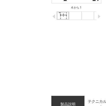
4 から 1
igus-icon-arrow-left
ig
テクニカ
製品説明