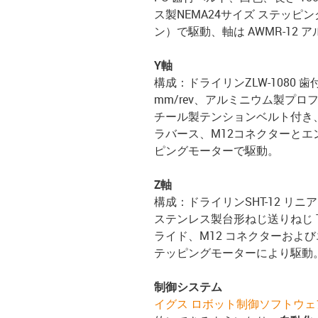
ス製NEMA24サイズ ステッ
ン）で駆動、軸は AWMR-12
Y軸
構成：ドライリンZLW-1080 
mm/rev、アルミニウム製プ
チール製テンションベルト付き、
ラバース、M12コネクターとエ
ピングモーターで駆動。
Z軸
構成：ドライリンSHT-12 
ステンレス製台形ねじ送りねじ TR
ライド、M12 コネクターおよび
テッピングモーターにより駆動
制御システム
イグス ロボット制御ソフトウェ