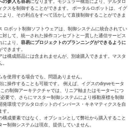
への参入も容易
になります。モジュラー構造により、デルタロ
ィクスを制御することができます。 ポータルロボットは、イグ
により、その利点をすべて活かして直接制御することができま
ス ロボット制御ソフトウェアは、制御システムに統合されてい
に対して、統一された操作コンセプトと一貫した通信サービス
れにより、
容易にプロジェクトのプランニングができるように
ができます。
アは構成部品には含まれませんが、別途購入できます。マスタ
ん。
ムを使用する場合でも、問題ありません。
に操作することも可能です。 例えば、イグスのdryveモータ
。 この制御アーキテクチャでは、リニア軸またはモーターにつ
が必要で、さらにマスター制御システムにより移動座標を制御
開発環境でデルタロボットのインバース・キネマティクスを自
ます。
の構成要素ではなく、オプションとして弊社から購入すること
ター制御システムは現在、提供していません。