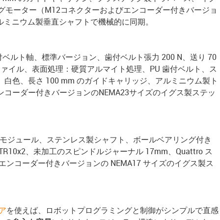
ピングモーター（M12コネクターおよびエンコーダー付きバージョ
 アルミニウム製垂直シャフトで機械的に同期。
歯付ベルト軸、標準バージョン、歯付ベルト張力 200 N、送り 70
ロファイル、表面処理：硬質アルマイト処理、PU 歯付ベルト、ス
白色、長さ 100 mm のガイドキャリッジ、アルミニウム製ト
ンコーダー付きバージョンのNEMA23サイズのイグス製ステッ
リニアモジュール、ステンレス製シャフト、ボールベアリング付き
10x2、未加工のスピンドルジャーナル 17mm、Quattro ス
エンコーダー付きバージョンの NEMA17 サイズのイグス製ス
。
ア
を使えば、ロボットプログラミングと制御がシンプルで直感