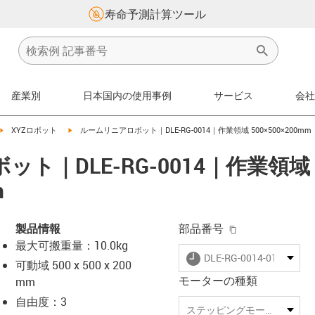
寿命予測計算ツール
産業別
日本国内の使用事例
サービス
会社
right
igus-icon-arrow-right
igus-icon-arrow-right
XYZロボット
ルームリニアロボット｜DLE-RG-0014｜作業領域 500×500×200mm
ト｜DLE-RG-0014｜作業領域
m
igus-icon-copy-
製品情報
部品番号
最大可搬重量：10.0kg
igus-icon-lieferzeit
DLE-RG-0014-01
可動域 500 x 500 x 200
モーターの種類
mm
自由度：3
-icon-lupe
-icon-lupe
-icon-lupe
-icon-lupe
ステッピングモーター