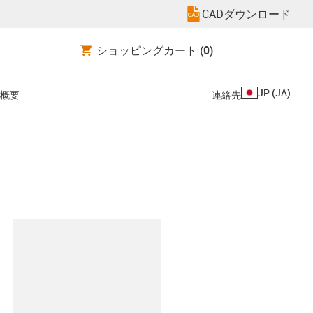
CADダウンロード
ショッピングカート
(0)
JP
(
JA
)
概要
連絡先
clipboard