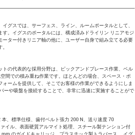
、イグスでは、サーフェス、ライン、ルームポータルとして、
ます。イグスのポータルには、構成済みドライリン リニアモジ
モーター付きリニア軸の他に、ユーザー自身で組み立てる必要
す。
ットの代表的な採用分野は、ピックアンドプレース作業、ベル
元空間での積み重ね作業です。ほとんどの場合、スペース・ポ
フォームを提供して、そこでお客様の作業ができるようにしま
ッパーや吸盤を接続することで、非常に迅速に実施することがで
 2 本、標準仕様、歯付ベルト張力 200 N、送り速度 70
ロファイル、表面硬質アルマイト処理、スチール製テンション付
50 mm のガイドキャリッジ、プラスチック製トラバース、 イグ