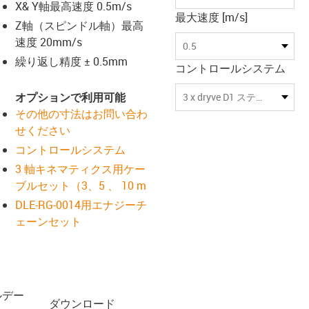
X& Y軸最高速度 0.5m/s
最大速度 [m/s]
Z軸（スピンドル軸）最高
速度 20mm/s
us-icon-arrow-right
0.5
繰り返し精度 ± 0.5mm
コントロールシステム
オプションで利用可能
3 x dryve D1 ステッピング・モーター制御ユニット
その他の寸法はお問い合わ
せください
コントロールシステム
3 軸キネマティクス用ケー
ブルセット（3、5 、 10 m
DLE-RG-0014用エナジーチ
ェーンセット
ルデー
ダウンロード