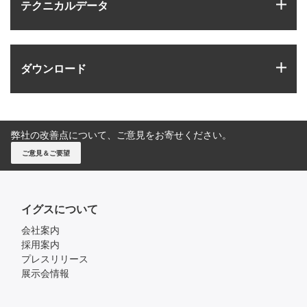
igus
テクニカルデータ
igus
ダウンロード
弊社の改善点について、ご意見をお寄せください。
ご意見＆ご要望
イグスについて
会社案内
採用案内
プレスリリース
展示会情報