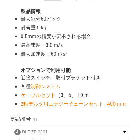
製品情報
最大毎分60ピック
耐荷重 5 kg
0.5mmの精度が要求される場合
最高速度：3.0 m/s
最大加速度：60m/s²
オプションで利用可能
近接スイッチ、取付ブラケット付き
各種
制御システム
ケーブルセット
（3、5、 10 m
2軸デルタ用エナジーチェーンセット - 400 mm
igus-icon-copy-clipboard
部品番号
igus-icon-lieferzeit
DLE-ZR-0001