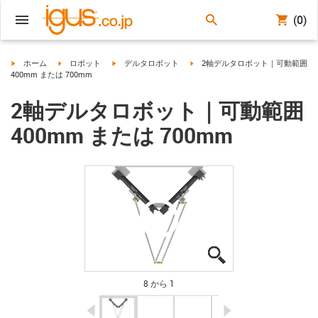
(0)
igus-icon-arrow-right
igus-icon-arrow-right
igus-icon-arrow-right
igus-icon-arrow-right
ホーム
ロボット
デルタロボット
2軸デルタロボット｜可動範囲
400mm または 700mm
2軸デルタロボット｜可動範囲
400mm または 700mm
igus-icon-lupe
igus-icon-lupe
igus-icon-lupe
igus-icon-lupe
igus-icon-lupe
igus-icon-lupe
igus-icon-lupe
igus-icon-lupe
8 から 1
igus-icon-arrow-left
igus-icon-arrow-r