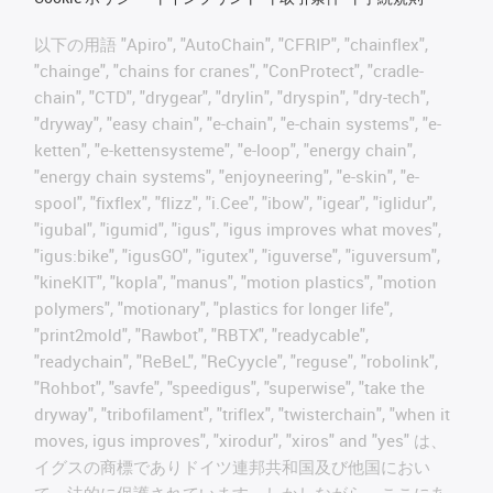
以下の用語 "Apiro", "AutoChain", "CFRIP", "chainflex",
"chainge", "chains for cranes", "ConProtect", "cradle-
chain", "CTD", "drygear", "drylin", "dryspin", "dry-tech",
"dryway", "easy chain", "e-chain", "e-chain systems", "e-
ketten", "e-kettensysteme", "e-loop", "energy chain",
"energy chain systems", "enjoyneering", "e-skin", "e-
spool", "fixflex", "flizz", "i.Cee", "ibow", "igear", "iglidur",
"igubal", "igumid", "igus", "igus improves what moves",
"igus:bike", "igusGO", "igutex", "iguverse", "iguversum",
"kineKIT", "kopla", "manus", "motion plastics", "motion
polymers", "motionary", "plastics for longer life",
"print2mold", "Rawbot", "RBTX", "readycable",
"readychain", "ReBeL", "ReCyycle", "reguse", "robolink",
"Rohbot", "savfe", "speedigus", "superwise", "take the
dryway", "tribofilament", "triflex", "twisterchain", "when it
moves, igus improves", "xirodur", "xiros" and "yes" は、
イグスの商標でありドイツ連邦共和国及び他国におい